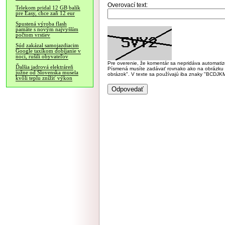
Overovací text:
Telekom pridal 12 GB balík
pre Easy, chce zaň 12 eur
Spustená výroba flash
pamäte s novým najvyšším
počtom vrstiev
Súd zakázal samojazdiacim
Google taxíkom dobíjanie v
noci, rušili obyvateľov
Pre overenie, že komentár sa nepridáva automatizov
Ďalšia jadrová elektráreň
Písmená musíte zadávať rovnako ako na obrázku veľk
južne od Slovenska musela
obrázok". V texte sa používajú iba znaky "BC
kvôli teplu znížiť výkon