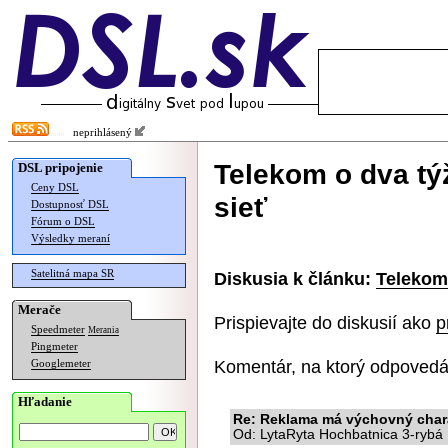
neprihlásený
Telekom o dva t
DSL pripojenie
Ceny DSL
sieť
Dostupnosť DSL
Fórum o DSL
Výsledky meraní
Satelitná mapa SR
Diskusia k článku:
Telekom
Merače
Prispievajte do diskusií ako
p
Speedmeter
Merania
Pingmeter
Komentár, na ktorý odpovedá
Googlemeter
Hľadanie
Re: Reklama má výchovný chara
Od: LytaRyta Hochbatnica 3-rybá 