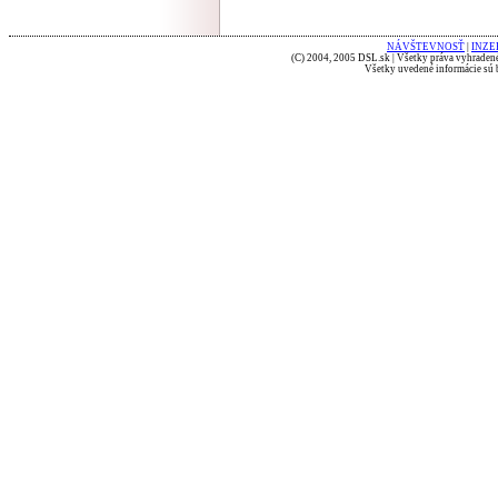
NÁVŠTEVNOSŤ
|
INZE
(C) 2004, 2005 DSL.sk | Všetky práva vyhradené
Všetky uvedené informácie sú b