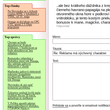
..ale bez krátkeho dáždnika z kr
Top články
čierneho havrano-papagája na ple
Na Slovensku sa v tichosti
otvoreného okna hore v podkroví 
vypína ADSL v lokalitách s
VDSL, už 31. mája
vnitrobloku, je tento kostým pri
bonusov k mane, magicke, charakt
Orange sa doťahuje na UPC
a O2, spustí 2.5 Gbps
Odpovedať
pripojenie
Top správy
Meno:
Chrome sa bude
aktualizovať dvakrát
týždenne, v budúcnosti sa
Titulok:
bude aktualizovať bez
reštartov
Rumunsko odstrelmi a
Text:
blokádou mení tok Dunaja,
aby udržalo jadrovú
elektráreň v chode
Maďarsko jadrovú elektráreň
nakoniec kompletne
neodstavilo, Rumunsko mení
tok Dunaja
Slovensko.sk má opäť
technické problémy
Železnice znižujú kvôli teplu
rýchlosť iba na 50 km/h,
spôsobuje to meškanie
V Poľsku spustili takmer
Prihláste sa
a povoľte si emailové notifiká
gigawatthodinové úložisko,
z LiFePO4 článkov