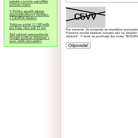
pamäte s novým najvyšším
počtom vrstiev
V Poľsku spustili takmer
gigawatthodinové úložisko,
z LiFePO4 článkov
Telekom pridal 12 GB balík
pre Easy, chce zaň 12 eur
Pre overenie, že komentár sa nepridáva automatizov
Písmená musíte zadávať rovnako ako na obrázku veľk
Súd zakázal samojazdiacim
obrázok". V texte sa používajú iba znaky "BC
Google taxíkom dobíjanie v
noci, rušili obyvateľov