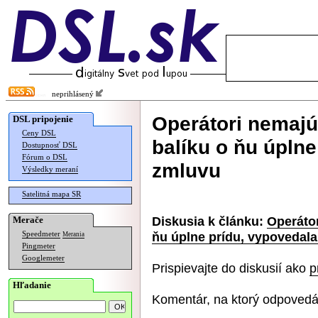
neprihlásený
Operátori nemajú
DSL pripojenie
Ceny DSL
balíku o ňu úplne
Dostupnosť DSL
Fórum o DSL
zmluvu
Výsledky meraní
Satelitná mapa SR
Diskusia k článku:
Operátor
Merače
ňu úplne prídu, vypovedal
Speedmeter
Merania
Pingmeter
Googlemeter
Prispievajte do diskusií ako
p
Hľadanie
Komentár, na ktorý odpovedá