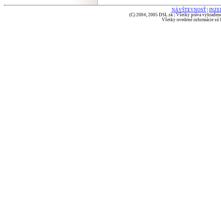
NÁVŠTEVNOSŤ
|
INZE
(C) 2004, 2005 DSL.sk | Všetky práva vyhradené
Všetky uvedené informácie sú b