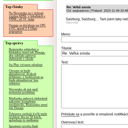
Top články
Re: Veľká smola
Od: iasjioadsmn | Pridané: 2023-11-09 20:48
Na Slovensku sa v tichosti
vypína ADSL v lokalitách s
Salzburg, Salzburg.... Tam jsem taky neb
VDSL, už 31. mája
Odpovedať
Orange sa doťahuje na UPC
a O2, spustí 2.5 Gbps
pripojenie
Meno:
Top správy
Titulok:
Rumunsko odstrelmi a
blokádou mení tok Dunaja,
aby udržalo jadrovú
elektráreň v chode
Text:
Joj Play výrazne zdražuje
Chrome sa bude
aktualizovať dvakrát
týždenne, v budúcnosti sa
bude aktualizovať bez
reštartov
Slovensko.sk má opäť
technické problémy
Maďarsko jadrovú elektráreň
nakoniec kompletne
neodstavilo, Rumunsko mení
tok Dunaja
Železnice znižujú kvôli teplu
Prihláste sa
a povoľte si emailové notifiká
rýchlosť iba na 50 km/h,
spôsobuje to meškanie
Overovací text:
Spustená výroba flash