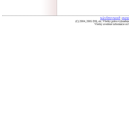
NÁVŠTEVNOSŤ
|
INZE
(C) 2004, 2005 DSL.sk | Všetky práva vyhradené
Všetky uvedené informácie sú b