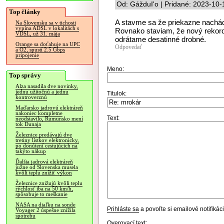
Od: GážduI'o | Pridané: 2023-10-
Top články
A stavme sa že priekazne nachá
Na Slovensku sa v tichosti
vypína ADSL v lokalitách s
Rovnako staviam, že nový rekord
VDSL, už 31. mája
odrátame desatinné drobné.
Orange sa doťahuje na UPC
Odpovedať
a O2, spustí 2.5 Gbps
pripojenie
Meno:
Top správy
Alza nasadila dve novinky,
jednu užitočnú a jednu
Titulok:
kontroverznú
Maďarsko jadrovú elektráreň
nakoniec kompletne
Text:
neodstavilo, Rumunsko mení
tok Dunaja
Železnice predávajú dve
tretiny lístkov elektronicky,
po donútení cestujúcich na
takýto nákup
Ďalšia jadrová elektráreň
južne od Slovenska musela
kvôli teplu znížiť výkon
Železnice znižujú kvôli teplu
rýchlosť iba na 50 km/h,
spôsobuje to meškanie
NASA na diaľku na sonde
Prihláste sa
a povoľte si emailové notifiká
Voyager 2 úspešne znížila
spotrebu
Overovací text: