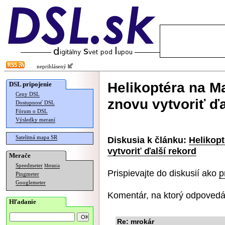
neprihlásený
Helikoptéra na M
DSL pripojenie
Ceny DSL
znovu vytvoriť ďa
Dostupnosť DSL
Fórum o DSL
Výsledky meraní
Satelitná mapa SR
Diskusia k článku:
Helikop
vytvoriť ďalší rekord
Merače
Speedmeter
Merania
Prispievajte do diskusií ako
p
Pingmeter
Googlemeter
Komentár, na ktorý odpovedá
Hľadanie
Re: mrokár