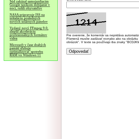
Súd zakázal samojazdiacim
Google taxíkom dobíjanie v
noci, rušili obyvateľov
NASA pripravuje ISS na
inštaláciu posledných
nových solárnych panelov
Vydaný nový FFmpeg 9.0,
zlepšil akceleráciu
profesionálnych formátov
Pre overenie, že komentár sa nepridáva automatizov
videa
Písmená musíte zadávať rovnako ako na obrázku veľk
obrázok". V texte sa používajú iba znaky "BC
Microsoft v čase drahých
pamätí sľubuje
optimalizovať spotrebu
RAM vo Windows 11