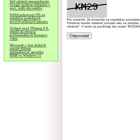
Súd zakázal samojazdiacim
Google taxíkom dobíjanie v
noci, rušili obyvateľov
NASA pripravuje ISS na
inštaláciu posledných
Pre overenie, že komentár sa nepridáva automatizov
nových solárnych panelov
Písmená musíte zadávať rovnako ako na obrázku veľk
obrázok". V texte sa používajú iba znaky "BC
Vydaný nový FFmpeg 9.0,
zlepšil akceleráciu
profesionálnych formátov
videa
Microsoft v čase drahých
pamätí sľubuje
optimalizovať spotrebu
RAM vo Windows 11