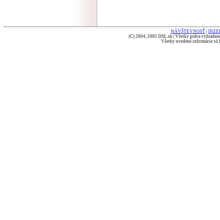
NÁVŠTEVNOSŤ
|
INZE
(C) 2004, 2005 DSL.sk | Všetky práva vyhradené
Všetky uvedené informácie sú b