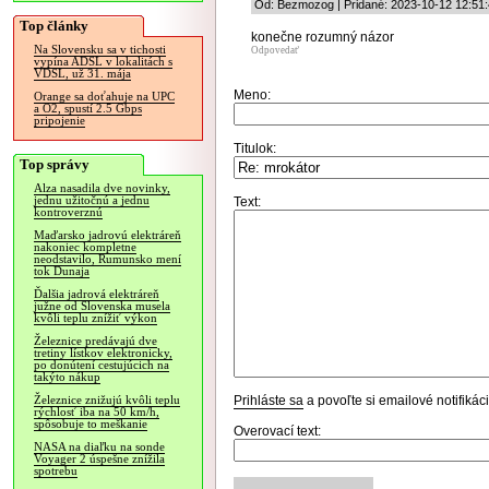
Od: Bezmozog | Pridané: 2023-10-12 12:51
Top články
konečne rozumný názor
Na Slovensku sa v tichosti
Odpovedať
vypína ADSL v lokalitách s
VDSL, už 31. mája
Meno:
Orange sa doťahuje na UPC
a O2, spustí 2.5 Gbps
pripojenie
Titulok:
Top správy
Alza nasadila dve novinky,
jednu užitočnú a jednu
Text:
kontroverznú
Maďarsko jadrovú elektráreň
nakoniec kompletne
neodstavilo, Rumunsko mení
tok Dunaja
Ďalšia jadrová elektráreň
južne od Slovenska musela
kvôli teplu znížiť výkon
Železnice predávajú dve
tretiny lístkov elektronicky,
po donútení cestujúcich na
takýto nákup
Prihláste sa
a povoľte si emailové notifiká
Železnice znižujú kvôli teplu
rýchlosť iba na 50 km/h,
spôsobuje to meškanie
Overovací text:
NASA na diaľku na sonde
Voyager 2 úspešne znížila
spotrebu