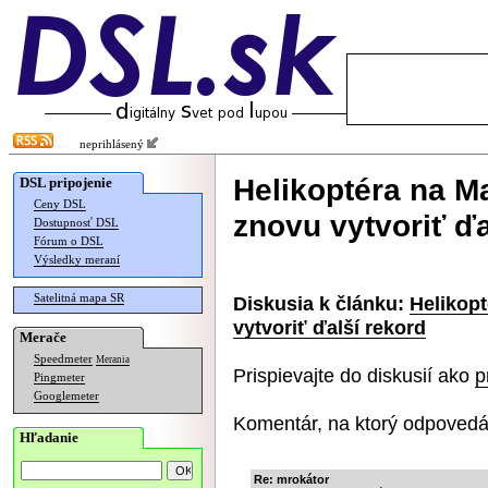
neprihlásený
Helikoptéra na M
DSL pripojenie
Ceny DSL
znovu vytvoriť ďa
Dostupnosť DSL
Fórum o DSL
Výsledky meraní
Satelitná mapa SR
Diskusia k článku:
Helikop
vytvoriť ďalší rekord
Merače
Speedmeter
Merania
Prispievajte do diskusií ako
p
Pingmeter
Googlemeter
Komentár, na ktorý odpovedá
Hľadanie
Re: mrokátor