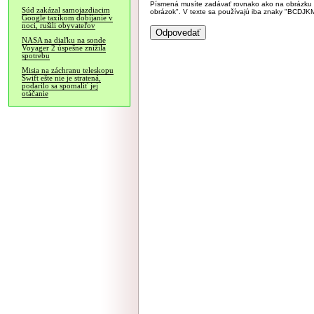
Písmená musíte zadávať rovnako ako na obrázku veľk
Súd zakázal samojazdiacim
obrázok". V texte sa používajú iba znaky "BC
Google taxíkom dobíjanie v
noci, rušili obyvateľov
NASA na diaľku na sonde
Voyager 2 úspešne znížila
spotrebu
Misia na záchranu teleskopu
Swift ešte nie je stratená,
podarilo sa spomaliť jej
otáčanie