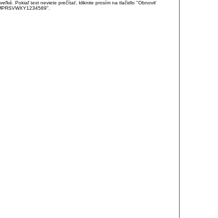
é. Pokiaľ text neviete prečítať, kliknite prosím na tlačidlo "Obnoviť
DJKMPRSVWXY1234589".