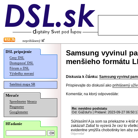
neprihlásený
Samsung vyvinul p
DSL pripojenie
Ceny DSL
menšieho formátu
Dostupnosť DSL
Fórum o DSL
Výsledky meraní
Diskusia k článku:
Samsung vyvinul pa
Satelitná mapa SR
Prispievajte do diskusií ako
prihlásený užív
Komentár, na ktorý odpovedáte:
Merače
Speedmeter
Merania
Pingmeter
Re: nevidno podstatu
Googlemeter
Od: GážduI'o | Pridané: 2023-09-27 06:50:1
Súhlasím! A ja som sa priekazne x-krát v
Hľadanie
zakázal! Zatiaľ to vyzerá že cez to vše
evidentne ymýšľa chobotinky len aby svet 
Odpovedať