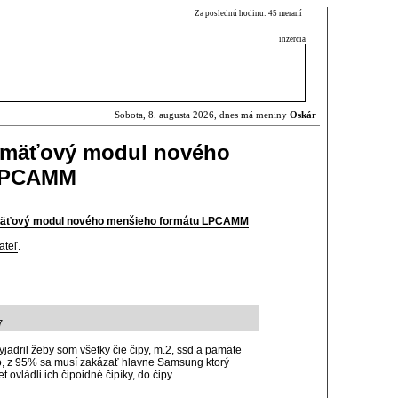
Za poslednú hodinu: 45 meraní
inzercia
Sobota, 8. augusta 2026, dnes má meniny
Oskár
amäťový modul nového
 LPCAMM
mäťový modul nového menšieho formátu LPCAMM
ateľ
.
7
yjadril žeby som všetky čie čipy, m.2, ssd a pamäte
tko, z 95% sa musí zakázať hlavne Samsung ktorý
ovládli ich čipoidné čipíky, do čipy.