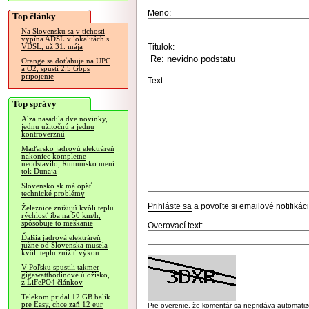
Meno:
Top články
Na Slovensku sa v tichosti
vypína ADSL v lokalitách s
Titulok:
VDSL, už 31. mája
Orange sa doťahuje na UPC
a O2, spustí 2.5 Gbps
pripojenie
Text:
Top správy
Alza nasadila dve novinky,
jednu užitočnú a jednu
kontroverznú
Maďarsko jadrovú elektráreň
nakoniec kompletne
neodstavilo, Rumunsko mení
tok Dunaja
Slovensko.sk má opäť
technické problémy
Prihláste sa
a povoľte si emailové notifiká
Železnice znižujú kvôli teplu
rýchlosť iba na 50 km/h,
spôsobuje to meškanie
Overovací text:
Ďalšia jadrová elektráreň
južne od Slovenska musela
kvôli teplu znížiť výkon
V Poľsku spustili takmer
gigawatthodinové úložisko,
z LiFePO4 článkov
Telekom pridal 12 GB balík
pre Easy, chce zaň 12 eur
Pre overenie, že komentár sa nepridáva automatizov