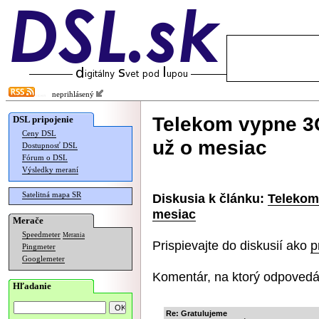
neprihlásený
Telekom vypne 3G
DSL pripojenie
Ceny DSL
už o mesiac
Dostupnosť DSL
Fórum o DSL
Výsledky meraní
Satelitná mapa SR
Diskusia k článku:
Telekom
mesiac
Merače
Speedmeter
Merania
Prispievajte do diskusií ako
p
Pingmeter
Googlemeter
Komentár, na ktorý odpovedá
Hľadanie
Re: Gratulujeme