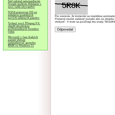
Súd zakázal samojazdiacim
Google taxíkom dobíjanie v
noci, rušili obyvateľov
NASA pripravuje ISS na
inštaláciu posledných
Pre overenie, že komentár sa nepridáva automatizov
nových solárnych panelov
Písmená musíte zadávať rovnako ako na obrázku veľk
obrázok". V texte sa používajú iba znaky "BC
Vydaný nový FFmpeg 9.0,
zlepšil akceleráciu
profesionálnych formátov
videa
Microsoft v čase drahých
pamätí sľubuje
optimalizovať spotrebu
RAM vo Windows 11