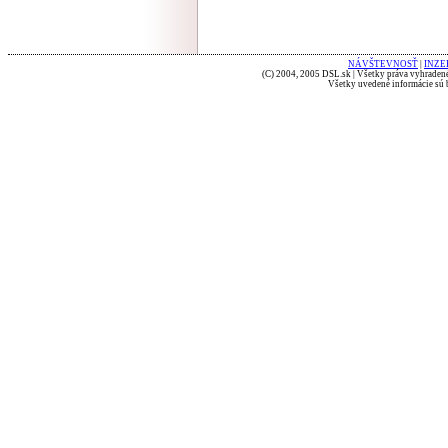
NÁVŠTEVNOSŤ
|
INZE
(C) 2004, 2005 DSL.sk | Všetky práva vyhradené
Všetky uvedené informácie sú b