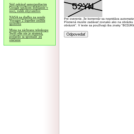
Súd zakázal samojazdiacim
Google taxíkom dobíjanie v
noci, rušili obyvateľov
NASA na diaľku na sonde
Pre overenie, že komentár sa nepridáva automatizov
Voyager 2 úspešne znížila
Písmená musíte zadávať rovnako ako na obrázku veľk
spotrebu
obrázok". V texte sa používajú iba znaky "BC
Misia na záchranu teleskopu
Swift ešte nie je stratená,
podarilo sa spomaliť jej
otáčanie