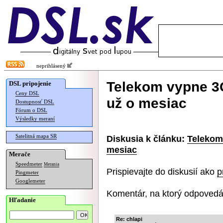
neprihlásený
Telekom vypne 3G
DSL pripojenie
Ceny DSL
už o mesiac
Dostupnosť DSL
Fórum o DSL
Výsledky meraní
Satelitná mapa SR
Diskusia k článku:
Telekom
mesiac
Merače
Speedmeter
Merania
Prispievajte do diskusií ako
p
Pingmeter
Googlemeter
Komentár, na ktorý odpovedá
Hľadanie
Re: chlapi