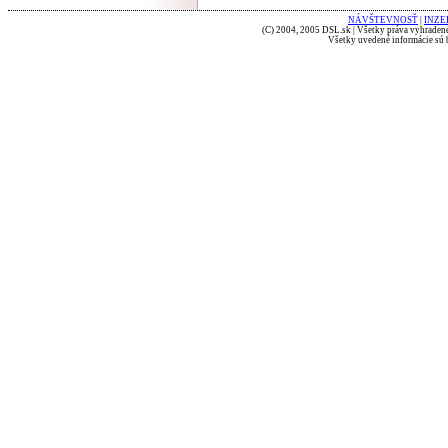
NÁVŠTEVNOSŤ
|
INZE
(C) 2004, 2005 DSL.sk | Všetky práva vyhradené
Všetky uvedené informácie sú b