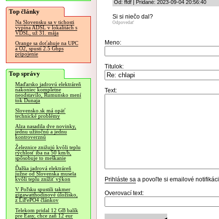
Od: ffdf | Pridané: 2023-09-04 20:56:40
Top články
Si si niečo dal?
Na Slovensku sa v tichosti
Odpovedať
vypína ADSL v lokalitách s
VDSL, už 31. mája
Meno:
Orange sa doťahuje na UPC
a O2, spustí 2.5 Gbps
pripojenie
Titulok:
Top správy
Maďarsko jadrovú elektráreň
nakoniec kompletne
Text:
neodstavilo, Rumunsko mení
tok Dunaja
Slovensko.sk má opäť
technické problémy
Alza nasadila dve novinky,
jednu užitočnú a jednu
kontroverznú
Železnice znižujú kvôli teplu
rýchlosť iba na 50 km/h,
spôsobuje to meškanie
Ďalšia jadrová elektráreň
južne od Slovenska musela
Prihláste sa
a povoľte si emailové notifiká
kvôli teplu znížiť výkon
V Poľsku spustili takmer
Overovací text:
gigawatthodinové úložisko,
z LiFePO4 článkov
Telekom pridal 12 GB balík
pre Easy, chce zaň 12 eur