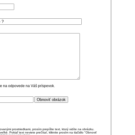
cie na odpovede na Váš príspevok.
anými prostriedkami, prosím prepíšte text, ktorý vidíte na obrázku.
é. Pokiaľ text neviete prečítať, kliknite prosím na tlačidlo "Obnoviť