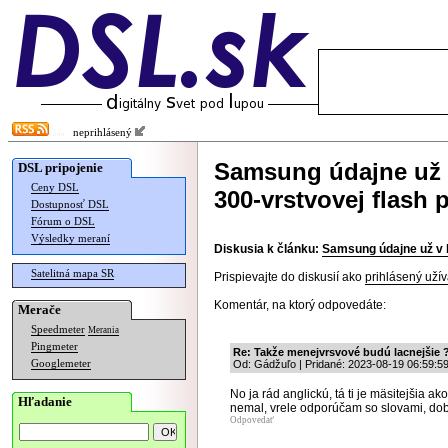
neprihlásený
Samsung údajne už 
DSL pripojenie
Ceny DSL
300-vrstvovej flash 
Dostupnosť DSL
Fórum o DSL
Výsledky meraní
Diskusia k článku:
Samsung údajne už v 
Satelitná mapa SR
Prispievajte do diskusií ako
prihlásený užív
Komentár, na ktorý odpovedáte:
Merače
Speedmeter
Merania
Pingmeter
Re: Takže menejvrsvové budú lacnejšie 
Googlemeter
Od: Gádžuľo | Pridané: 2023-08-19 06:59:5
No ja rád anglickú, tá ti je mäsitejšia ak
Hľadanie
nemal, vrele odporúčam so slovami, dob
Odpovedať