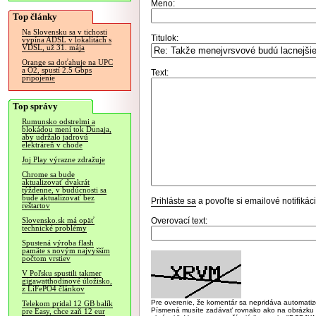
Meno:
Top články
Na Slovensku sa v tichosti
Titulok:
vypína ADSL v lokalitách s
VDSL, už 31. mája
Orange sa doťahuje na UPC
a O2, spustí 2.5 Gbps
Text:
pripojenie
Top správy
Rumunsko odstrelmi a
blokádou mení tok Dunaja,
aby udržalo jadrovú
elektráreň v chode
Joj Play výrazne zdražuje
Chrome sa bude
aktualizovať dvakrát
týždenne, v budúcnosti sa
bude aktualizovať bez
Prihláste sa
a povoľte si emailové notifiká
reštartov
Overovací text:
Slovensko.sk má opäť
technické problémy
Spustená výroba flash
pamäte s novým najvyšším
počtom vrstiev
V Poľsku spustili takmer
gigawatthodinové úložisko,
z LiFePO4 článkov
Pre overenie, že komentár sa nepridáva automatizov
Telekom pridal 12 GB balík
Písmená musíte zadávať rovnako ako na obrázku veľk
pre Easy, chce zaň 12 eur