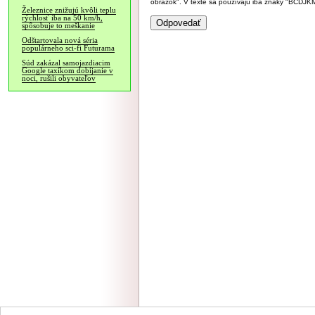
obrázok". V texte sa používajú iba znaky "BC
Železnice znižujú kvôli teplu
rýchlosť iba na 50 km/h,
spôsobuje to meškanie
Odštartovala nová séria
populárneho sci-fi Futurama
Súd zakázal samojazdiacim
Google taxíkom dobíjanie v
noci, rušili obyvateľov
NÁVŠTEVNOSŤ
|
INZE