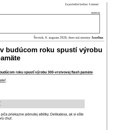
Za poslednú hodinu: 6 meraní
inzercia
Štvrtok, 6. augusta 2026, dnes má meniny
Jozefína
v budúcom roku spustí výrobu
pamäte
budúcom roku spustí výrobu 300-vrstvovej flash pamäte
ateľ
.
?
9
o piča priekazne jebnutej atlétky. Delikatesa, ak si ešte
rú chuť.