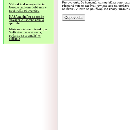
Pre overenie, že komentár sa nepridáva automatizov
Súd zakázal samojazdiacim
Písmená musíte zadávať rovnako ako na obrázku veľk
Google taxíkom dobíjanie v
obrázok". V texte sa používajú iba znaky "BC
noci, rušili obyvateľov
NASA na diaľku na sonde
Voyager 2 úspešne znížila
spotrebu
Misia na záchranu teleskopu
Swift ešte nie je stratená,
podarilo sa spomaliť jej
otáčanie