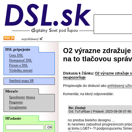
neprihlásený
O2 výrazne zdražuje
DSL pripojenie
Ceny DSL
na to tlačovou sprá
Dostupnosť DSL
Fórum o DSL
Výsledky meraní
Diskusia k článku:
O2 výrazne zdražuje s
neupozorňuje
Satelitná mapa SR
Prispievajte do diskusií ako
prihlásený užív
Merače
Komentár, na ktorý odpovedáte:
Speedmeter
Merania
Pingmeter
Googlemeter
Re: Zlodeji
Od: TuTuRban | Pridané: 2023-08-08 07:48
Hľadanie
no predsa bieleho designu ....
to nesmies zabudnut progresivcom pri
aj tomu LGBT+-?! podporujucemu Simeck