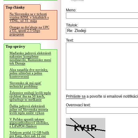
Odpovedať
Top články
Meno:
Na Slovensku sa v tichosti
vypína ADSL v lokalitách s
VDSL, už 31. mája
Titulok:
Orange sa doťahuje na UPC
a O2, spustí 2.5 Gbps
pripojenie
Text:
Top správy
Maďarsko jadrovú elektráreň
nakoniec kompletne
neodstavilo, Rumunsko mení
tok Dunaja
Alza nasadila dve novinky,
jednu užitočnú a jednu
kontroverznú
Slovensko.sk má opäť
technické problémy
Železnice znižujú kvôli teplu
Prihláste sa
a povoľte si emailové notifiká
rýchlosť iba na 50 km/h,
spôsobuje to meškanie
Overovací text:
Ďalšia jadrová elektráreň
južne od Slovenska musela
kvôli teplu znížiť výkon
V Poľsku spustili takmer
gigawatthodinové úložisko,
z LiFePO4 článkov
Telekom pridal 12 GB balík
pre Easy, chce zaň 12 eur