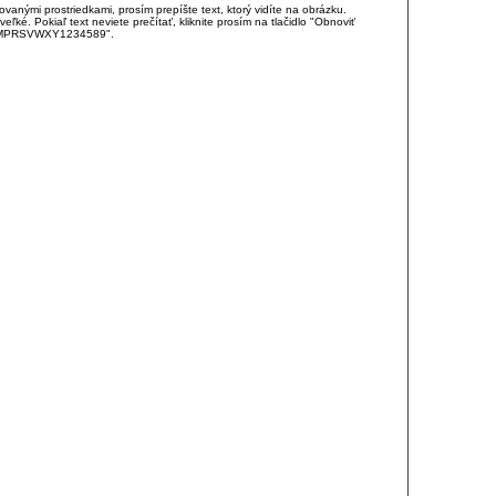
anými prostriedkami, prosím prepíšte text, ktorý vidíte na obrázku.
é. Pokiaľ text neviete prečítať, kliknite prosím na tlačidlo "Obnoviť
DJKMPRSVWXY1234589".