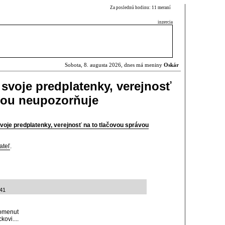
Za poslednú hodinu: 11 meraní
inzercia
Sobota, 8. augusta 2026, dnes má meniny
Oskár
 svoje predplatenky, verejnosť
vou neupozorňuje
voje predplatenky, verejnosť na to tlačovou správou
ateľ
.
:41
pomenut
ovi....