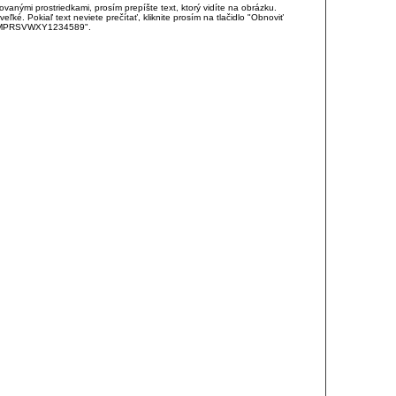
anými prostriedkami, prosím prepíšte text, ktorý vidíte na obrázku.
é. Pokiaľ text neviete prečítať, kliknite prosím na tlačidlo "Obnoviť
DJKMPRSVWXY1234589".