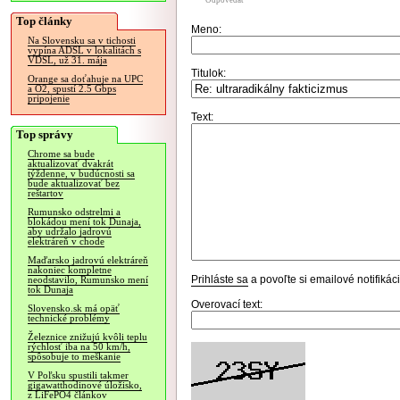
Odpovedať
Top články
Meno:
Na Slovensku sa v tichosti
vypína ADSL v lokalitách s
VDSL, už 31. mája
Titulok:
Orange sa doťahuje na UPC
a O2, spustí 2.5 Gbps
pripojenie
Text:
Top správy
Chrome sa bude
aktualizovať dvakrát
týždenne, v budúcnosti sa
bude aktualizovať bez
reštartov
Rumunsko odstrelmi a
blokádou mení tok Dunaja,
aby udržalo jadrovú
elektráreň v chode
Maďarsko jadrovú elektráreň
nakoniec kompletne
Prihláste sa
a povoľte si emailové notifiká
neodstavilo, Rumunsko mení
tok Dunaja
Overovací text:
Slovensko.sk má opäť
technické problémy
Železnice znižujú kvôli teplu
rýchlosť iba na 50 km/h,
spôsobuje to meškanie
V Poľsku spustili takmer
gigawatthodinové úložisko,
z LiFePO4 článkov