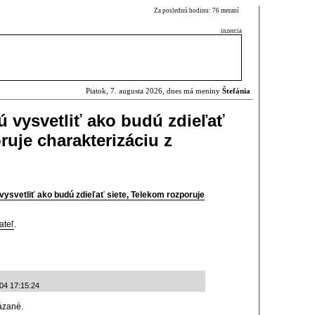
Za poslednú hodinu: 76 meraní
inzercia
Piatok, 7. augusta 2026, dnes má meniny
Štefánia
 vysvetliť ako budú zdieľať
ruje charakterizáciu z
ysvetliť ako budú zdieľať siete, Telekom rozporuje
ateľ
.
-04 17:15:24
ázané.