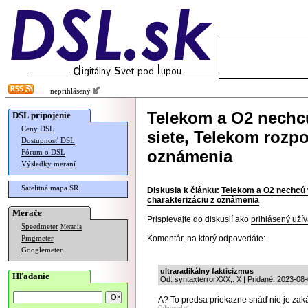
neprihlásený
Telekom a O2 nechcú
DSL pripojenie
Ceny DSL
siete, Telekom rozpo
Dostupnosť DSL
oznámenia
Fórum o DSL
Výsledky meraní
Satelitná mapa SR
Diskusia k článku:
Telekom a O2 nechcú v
charakterizáciu z oznámenia
Merače
Prispievajte do diskusií ako
prihlásený užív
Speedmeter
Merania
Komentár, na ktorý odpovedáte:
Pingmeter
Googlemeter
ultraradikálny fakticizmus
Hľadanie
Od: syntaxterrorXXX,. X | Pridané: 2023-08
A? To predsa priekazne snáď nie je zak