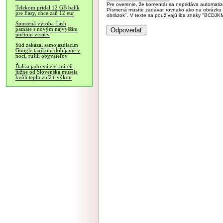
Pre overenie, že komentár sa nepridáva automatizov
Telekom pridal 12 GB balík
Písmená musíte zadávať rovnako ako na obrázku veľk
pre Easy, chce zaň 12 eur
obrázok". V texte sa používajú iba znaky "BC
Spustená výroba flash
pamäte s novým najvyšším
počtom vrstiev
Súd zakázal samojazdiacim
Google taxíkom dobíjanie v
noci, rušili obyvateľov
Ďalšia jadrová elektráreň
južne od Slovenska musela
kvôli teplu znížiť výkon