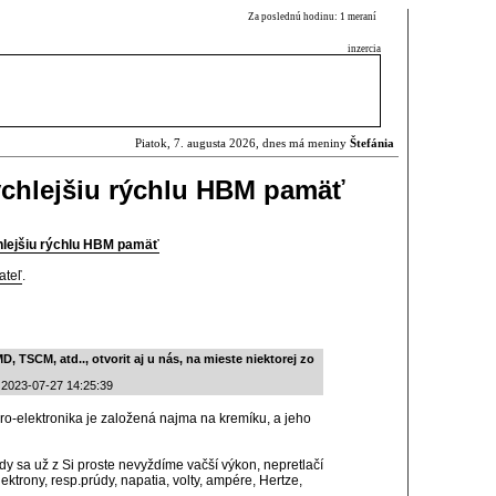
Za poslednú hodinu: 1 meraní
inzercia
Piatok, 7. augusta 2026, dnes má meniny
Štefánia
ýchlejšiu rýchlu HBM pamäť
hlejšiu rýchlu HBM pamäť
ateľ
.
D, TSCM, atd.., otvorit aj u nás, na mieste niektorej zo
 2023-07-27 14:25:39
ro-elektronika je založená najma na kremíku, a jeho
edy sa už z Si proste nevyždíme vačší výkon, nepretlačí
elektrony, resp.prúdy, napatia, volty, ampére, Hertze,