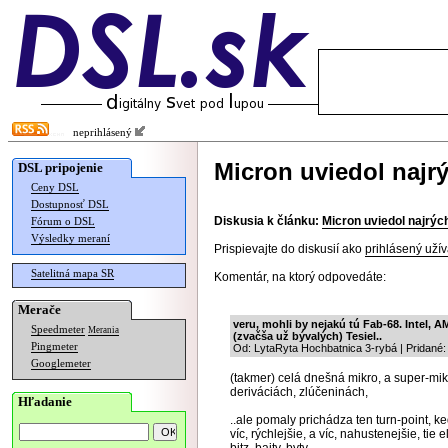
neprihlásený
Micron uviedol najr
DSL pripojenie
Ceny DSL
Dostupnosť DSL
Diskusia k článku:
Micron uviedol najrýc
Fórum o DSL
Výsledky meraní
Prispievajte do diskusií ako
prihlásený užív
Satelitná mapa SR
Komentár, na ktorý odpovedáte:
Merače
veru, mohli by nejakú tú Fab-68. Intel, AM
Speedmeter
Merania
(zvačša už bývalých) Tesiel..
Pingmeter
Od: LytaRyta Hochbatnica 3-rybá | Pridané:
Googlemeter
(takmer) celá dnešná mikro, a super-mik
deriváciách, zlúčeninách,
Hľadanie
..ale pomaly prichádza ten turn-point, k
víc, rýchlejšie, a víc, nahustenejšie, tie 