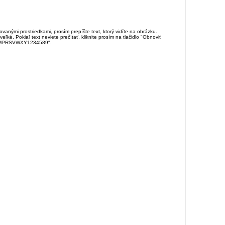
anými prostriedkami, prosím prepíšte text, ktorý vidíte na obrázku.
é. Pokiaľ text neviete prečítať, kliknite prosím na tlačidlo "Obnoviť
DJKMPRSVWXY1234589".