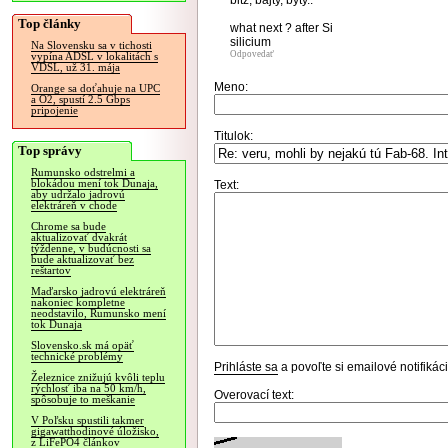
bitz, bajty, byty..
Top články
what next ? after Si
silicium
Na Slovensku sa v tichosti
Odpovedať
vypína ADSL v lokalitách s
VDSL, už 31. mája
Meno:
Orange sa doťahuje na UPC
a O2, spustí 2.5 Gbps
pripojenie
Titulok:
Top správy
Rumunsko odstrelmi a
blokádou mení tok Dunaja,
Text:
aby udržalo jadrovú
elektráreň v chode
Chrome sa bude
aktualizovať dvakrát
týždenne, v budúcnosti sa
bude aktualizovať bez
reštartov
Maďarsko jadrovú elektráreň
nakoniec kompletne
neodstavilo, Rumunsko mení
tok Dunaja
Slovensko.sk má opäť
technické problémy
Prihláste sa
a povoľte si emailové notifiká
Železnice znižujú kvôli teplu
rýchlosť iba na 50 km/h,
Overovací text:
spôsobuje to meškanie
V Poľsku spustili takmer
gigawatthodinové úložisko,
z LiFePO4 článkov