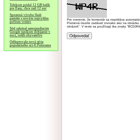
Telekom pridal 12 GB balík
pre Easy, chce zaň 12 eur
Spustená výroba flash
pamäte s novým najvyšším
Pre overenie, že komentár sa nepridáva automatizov
počtom vrstiev
Písmená musíte zadávať rovnako ako na obrázku veľk
obrázok". V texte sa používajú iba znaky "BC
Súd zakázal samojazdiacim
Google taxíkom dobíjanie v
noci, rušili obyvateľov
Odštartovala nová séria
populárneho sci-fi Futurama