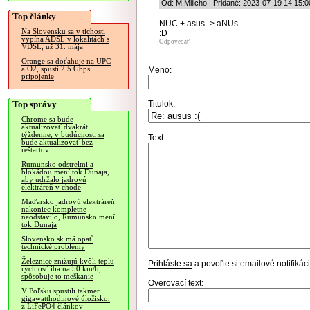
Od: M.Miiicho | Pridané: 2023-07-19 14:15:0
Top články
NUC + asus -> aNUs
Na Slovensku sa v tichosti
:D
vypína ADSL v lokalitách s
Odpovedať
VDSL, už 31. mája
Orange sa doťahuje na UPC
a O2, spustí 2.5 Gbps
Meno:
pripojenie
Top správy
Titulok:
Chrome sa bude
aktualizovať dvakrát
týždenne, v budúcnosti sa
Text:
bude aktualizovať bez
reštartov
Rumunsko odstrelmi a
blokádou mení tok Dunaja,
aby udržalo jadrovú
elektráreň v chode
Maďarsko jadrovú elektráreň
nakoniec kompletne
neodstavilo, Rumunsko mení
tok Dunaja
Slovensko.sk má opäť
technické problémy
Železnice znižujú kvôli teplu
Prihláste sa
a povoľte si emailové notifiká
rýchlosť iba na 50 km/h,
spôsobuje to meškanie
Overovací text:
V Poľsku spustili takmer
gigawatthodinové úložisko,
z LiFePO4 článkov