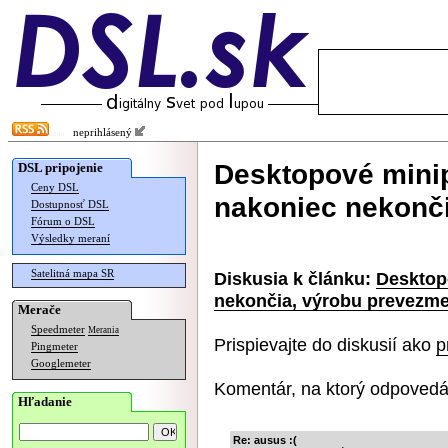
neprihlásený
Desktopové minip
DSL pripojenie
Ceny DSL
nakoniec nekonč
Dostupnosť DSL
Fórum o DSL
Výsledky meraní
Satelitná mapa SR
Diskusia k článku:
Desktop
nekončia, výrobu prevezm
Merače
Speedmeter
Merania
Prispievajte do diskusií ako
p
Pingmeter
Googlemeter
Komentár, na ktorý odpovedá
Hľadanie
Re: ausus :(