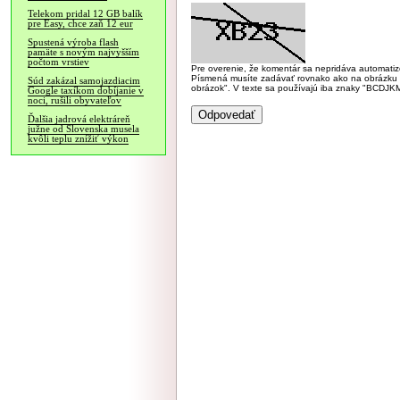
Telekom pridal 12 GB balík
pre Easy, chce zaň 12 eur
Spustená výroba flash
pamäte s novým najvyšším
počtom vrstiev
Pre overenie, že komentár sa nepridáva automatizov
Písmená musíte zadávať rovnako ako na obrázku veľk
Súd zakázal samojazdiacim
obrázok". V texte sa používajú iba znaky "BC
Google taxíkom dobíjanie v
noci, rušili obyvateľov
Ďalšia jadrová elektráreň
južne od Slovenska musela
kvôli teplu znížiť výkon