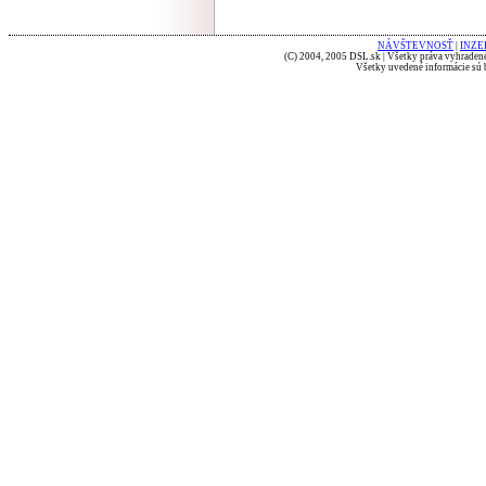
NÁVŠTEVNOSŤ
|
INZE
(C) 2004, 2005 DSL.sk | Všetky práva vyhradené
Všetky uvedené informácie sú b