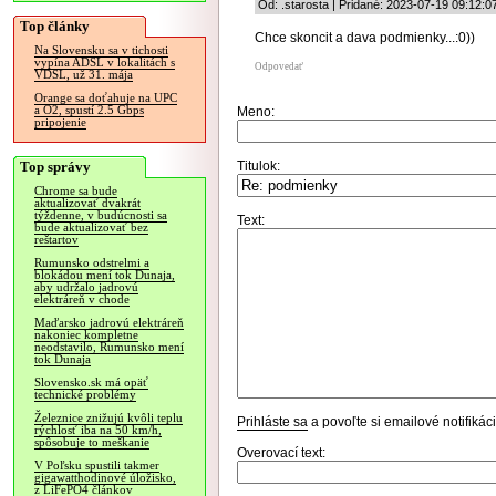
Od: .starosta | Pridané: 2023-07-19 09:12:0
Top články
Chce skoncit a dava podmienky...:0))
Na Slovensku sa v tichosti
vypína ADSL v lokalitách s
Odpovedať
VDSL, už 31. mája
Orange sa doťahuje na UPC
a O2, spustí 2.5 Gbps
Meno:
pripojenie
Top správy
Titulok:
Chrome sa bude
aktualizovať dvakrát
týždenne, v budúcnosti sa
Text:
bude aktualizovať bez
reštartov
Rumunsko odstrelmi a
blokádou mení tok Dunaja,
aby udržalo jadrovú
elektráreň v chode
Maďarsko jadrovú elektráreň
nakoniec kompletne
neodstavilo, Rumunsko mení
tok Dunaja
Slovensko.sk má opäť
technické problémy
Železnice znižujú kvôli teplu
Prihláste sa
a povoľte si emailové notifiká
rýchlosť iba na 50 km/h,
spôsobuje to meškanie
Overovací text:
V Poľsku spustili takmer
gigawatthodinové úložisko,
z LiFePO4 článkov