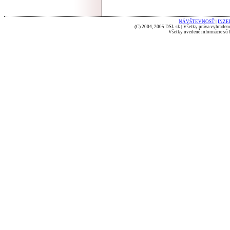
NÁVŠTEVNOSŤ
|
INZE
(C) 2004, 2005 DSL.sk | Všetky práva vyhradené
Všetky uvedené informácie sú b