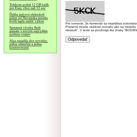
Telekom pridal 12 GB balík
pre Easy, chce zaň 12 eur
Ďalšia jadrová elektráreň
južne od Slovenska musela
kvôli teplu znížiť výkon
Pre overenie, že komentár sa nepridáva automatizov
Písmená musíte zadávať rovnako ako na obrázku veľk
Spustená výroba flash
obrázok". V texte sa používajú iba znaky "BC
pamäte s novým najvyšším
počtom vrstiev
Alza nasadila dve novinky,
jednu užitočnú a jednu
kontroverznú