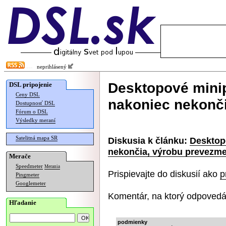
neprihlásený
Desktopové minip
DSL pripojenie
Ceny DSL
nakoniec nekonč
Dostupnosť DSL
Fórum o DSL
Výsledky meraní
Satelitná mapa SR
Diskusia k článku:
Desktop
nekončia, výrobu prevezm
Merače
Speedmeter
Merania
Prispievajte do diskusií ako
p
Pingmeter
Googlemeter
Komentár, na ktorý odpovedá
Hľadanie
podmienky