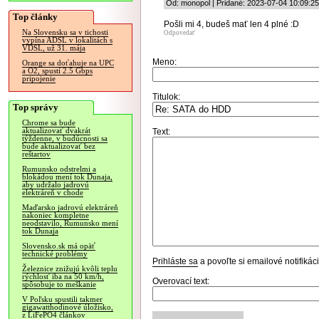
Od: monopol | Pridané: 2023-07-04 10:09:25
Top články
Pošli mi 4, budeš mať len 4 plné :D
Na Slovensku sa v tichosti
Odpovedať
vypína ADSL v lokalitách s
VDSL, už 31. mája
Meno:
Orange sa doťahuje na UPC
a O2, spustí 2.5 Gbps
pripojenie
Titulok:
Top správy
Chrome sa bude
aktualizovať dvakrát
Text:
týždenne, v budúcnosti sa
bude aktualizovať bez
reštartov
Rumunsko odstrelmi a
blokádou mení tok Dunaja,
aby udržalo jadrovú
elektráreň v chode
Maďarsko jadrovú elektráreň
nakoniec kompletne
neodstavilo, Rumunsko mení
tok Dunaja
Slovensko.sk má opäť
technické problémy
Prihláste sa
a povoľte si emailové notifiká
Železnice znižujú kvôli teplu
rýchlosť iba na 50 km/h,
Overovací text:
spôsobuje to meškanie
V Poľsku spustili takmer
gigawatthodinové úložisko,
z LiFePO4 článkov