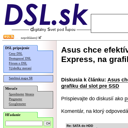
neprihlásený
Asus chce efektí
DSL pripojenie
Ceny DSL
Express, na grafi
Dostupnosť DSL
Fórum o DSL
Výsledky meraní
Satelitná mapa SR
Diskusia k článku:
Asus chc
grafiku dal slot pre SSD
Merače
Speedmeter
Merania
Prispievajte do diskusií ako
p
Pingmeter
Googlemeter
Komentár, na ktorý odpovedá
Hľadanie
Re: SATA do HDD