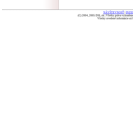
NÁVŠTEVNOSŤ
|
INZE
(C) 2004, 2005 DSL.sk | Všetky práva vyhradené
Všetky uvedené informácie sú b