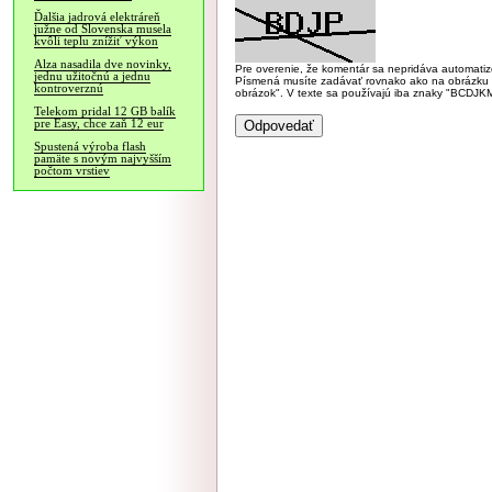
Ďalšia jadrová elektráreň
južne od Slovenska musela
kvôli teplu znížiť výkon
Alza nasadila dve novinky,
Pre overenie, že komentár sa nepridáva automatizov
jednu užitočnú a jednu
Písmená musíte zadávať rovnako ako na obrázku veľk
kontroverznú
obrázok". V texte sa používajú iba znaky "BC
Telekom pridal 12 GB balík
pre Easy, chce zaň 12 eur
Spustená výroba flash
pamäte s novým najvyšším
počtom vrstiev