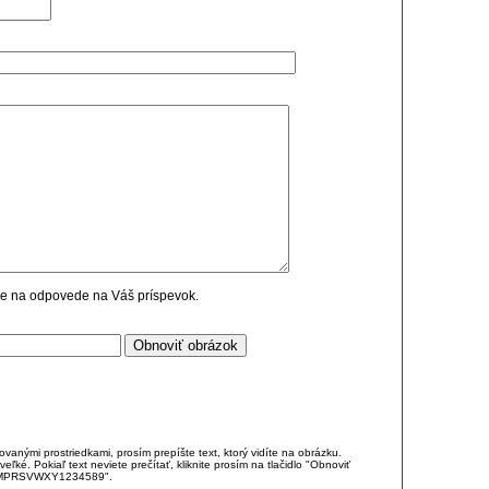
cie na odpovede na Váš príspevok.
anými prostriedkami, prosím prepíšte text, ktorý vidíte na obrázku.
é. Pokiaľ text neviete prečítať, kliknite prosím na tlačidlo "Obnoviť
DJKMPRSVWXY1234589".