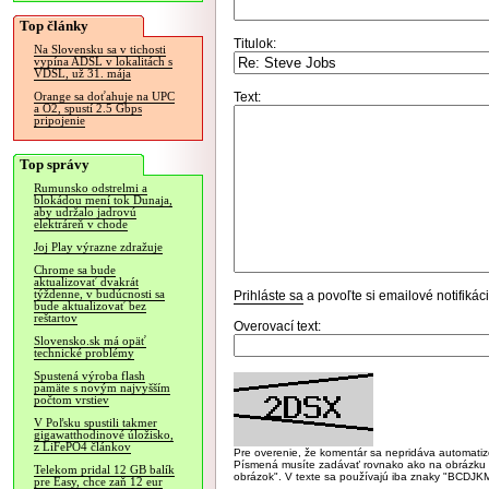
Top články
Titulok:
Na Slovensku sa v tichosti
vypína ADSL v lokalitách s
VDSL, už 31. mája
Text:
Orange sa doťahuje na UPC
a O2, spustí 2.5 Gbps
pripojenie
Top správy
Rumunsko odstrelmi a
blokádou mení tok Dunaja,
aby udržalo jadrovú
elektráreň v chode
Joj Play výrazne zdražuje
Chrome sa bude
aktualizovať dvakrát
týždenne, v budúcnosti sa
Prihláste sa
a povoľte si emailové notifiká
bude aktualizovať bez
reštartov
Overovací text:
Slovensko.sk má opäť
technické problémy
Spustená výroba flash
pamäte s novým najvyšším
počtom vrstiev
V Poľsku spustili takmer
gigawatthodinové úložisko,
z LiFePO4 článkov
Pre overenie, že komentár sa nepridáva automatizov
Písmená musíte zadávať rovnako ako na obrázku veľk
Telekom pridal 12 GB balík
obrázok". V texte sa používajú iba znaky "BC
pre Easy, chce zaň 12 eur