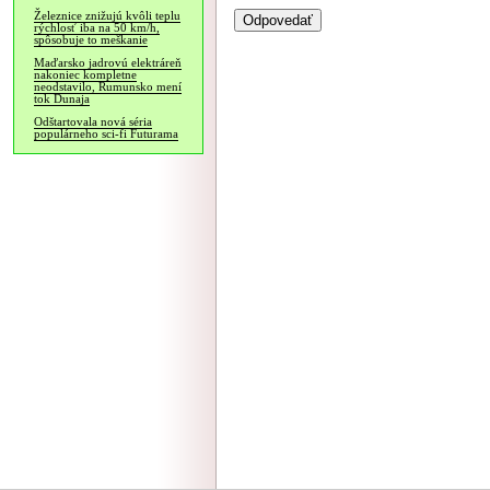
Železnice znižujú kvôli teplu
rýchlosť iba na 50 km/h,
spôsobuje to meškanie
Maďarsko jadrovú elektráreň
nakoniec kompletne
neodstavilo, Rumunsko mení
tok Dunaja
Odštartovala nová séria
populárneho sci-fi Futurama