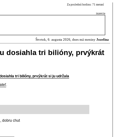
Za poslednú hodinu: 71 meraní
inzercia
Štvrtok, 6. augusta 2026, dnes má meniny
Jozefína
dosiahla tri bilióny, prvýkrát
siahla tri bilióny, prvýkrát si ju udržala
ateľ
.
, dobru chut