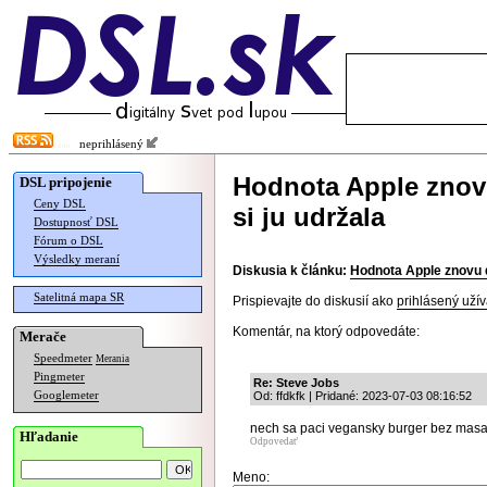
neprihlásený
Hodnota Apple znovu 
DSL pripojenie
Ceny DSL
si ju udržala
Dostupnosť DSL
Fórum o DSL
Výsledky meraní
Diskusia k článku:
Hodnota Apple znovu do
Satelitná mapa SR
Prispievajte do diskusií ako
prihlásený užív
Komentár, na ktorý odpovedáte:
Merače
Speedmeter
Merania
Pingmeter
Re: Steve Jobs
Googlemeter
Od: ffdkfk | Pridané: 2023-07-03 08:16:52
nech sa paci vegansky burger bez masa
Hľadanie
Odpovedať
Meno: