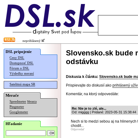
neprihlásený
Slovensko.sk bude 
DSL pripojenie
Ceny DSL
odstávku
Dostupnosť DSL
Fórum o DSL
Výsledky meraní
Diskusia k článku:
Slovensko.sk bude ma
Satelitná mapa SR
Prispievajte do diskusií ako
prihlásený užív
Komentár, na ktorý odpovedáte:
Merače
Speedmeter
Merania
Pingmeter
Re: Nie je to zlé, ale...
Googlemeter
Od: migggg | Pridané: 2023-05-31 15:38:44
Nech si to medzi sebou aj na hlinenych 
Hľadanie
chodit...
Odpovedať