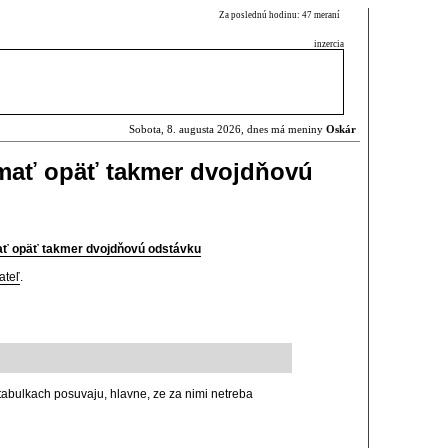
Za poslednú hodinu: 47 meraní
inzercia
Sobota, 8. augusta 2026, dnes má meniny
Oskár
mať opäť takmer dvojdňovú
ť opäť takmer dvojdňovú odstávku
ateľ
.
tabulkach posuvaju, hlavne, ze za nimi netreba