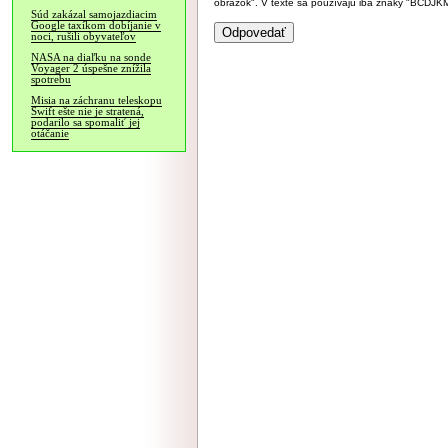
obrázok". V texte sa používajú iba znaky "BC
Súd zakázal samojazdiacim
Google taxíkom dobíjanie v
noci, rušili obyvateľov
NASA na diaľku na sonde
Voyager 2 úspešne znížila
spotrebu
Misia na záchranu teleskopu
Swift ešte nie je stratená,
podarilo sa spomaliť jej
otáčanie