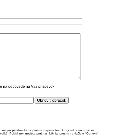
cie na odpovede na Váš príspevok.
anými prostriedkami, prosím prepíšte text, ktorý vidíte na obrázku.
é. Pokiaľ text neviete prečítať, kliknite prosím na tlačidlo "Obnoviť