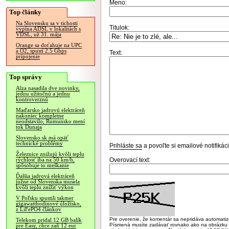
Meno:
Top články
Na Slovensku sa v tichosti
Titulok:
vypína ADSL v lokalitách s
VDSL, už 31. mája
Orange sa doťahuje na UPC
a O2, spustí 2.5 Gbps
Text:
pripojenie
Top správy
Alza nasadila dve novinky,
jednu užitočnú a jednu
kontroverznú
Maďarsko jadrovú elektráreň
nakoniec kompletne
neodstavilo, Rumunsko mení
tok Dunaja
Slovensko.sk má opäť
technické problémy
Prihláste sa
a povoľte si emailové notifiká
Železnice znižujú kvôli teplu
Overovací text:
rýchlosť iba na 50 km/h,
spôsobuje to meškanie
Ďalšia jadrová elektráreň
južne od Slovenska musela
kvôli teplu znížiť výkon
V Poľsku spustili takmer
gigawatthodinové úložisko,
z LiFePO4 článkov
Pre overenie, že komentár sa nepridáva automatizov
Telekom pridal 12 GB balík
Písmená musíte zadávať rovnako ako na obrázku veľk
pre Easy, chce zaň 12 eur