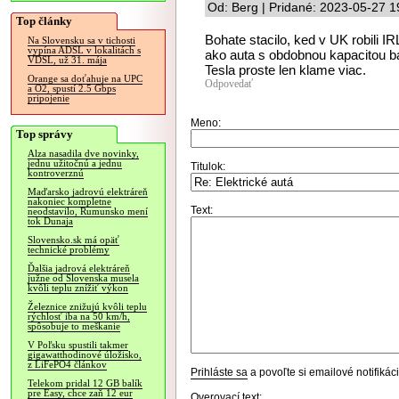
Od: Berg | Pridané: 2023-05-27 1
Top články
Bohate stacilo, ked v UK robili 
Na Slovensku sa v tichosti
vypína ADSL v lokalitách s
ako auta s obdobnou kapacitou ba
VDSL, už 31. mája
Tesla proste len klame viac.
Orange sa doťahuje na UPC
Odpovedať
a O2, spustí 2.5 Gbps
pripojenie
Meno:
Top správy
Alza nasadila dve novinky,
jednu užitočnú a jednu
Titulok:
kontroverznú
Maďarsko jadrovú elektráreň
nakoniec kompletne
Text:
neodstavilo, Rumunsko mení
tok Dunaja
Slovensko.sk má opäť
technické problémy
Ďalšia jadrová elektráreň
južne od Slovenska musela
kvôli teplu znížiť výkon
Železnice znižujú kvôli teplu
rýchlosť iba na 50 km/h,
spôsobuje to meškanie
V Poľsku spustili takmer
gigawatthodinové úložisko,
z LiFePO4 článkov
Prihláste sa
a povoľte si emailové notifiká
Telekom pridal 12 GB balík
pre Easy, chce zaň 12 eur
Overovací text: