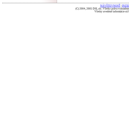
NÁVŠTEVNOSŤ
|
INZE
(C) 2004, 2005 DSL.sk | Všetky práva vyhradené
Všetky uvedené informácie sú b