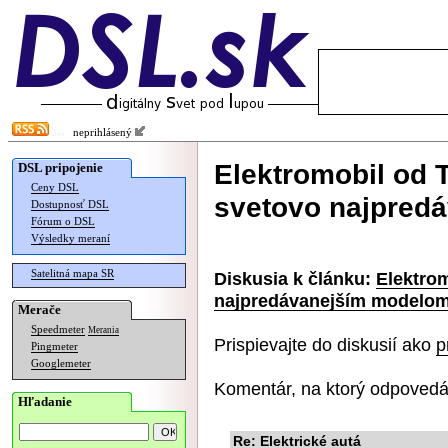
neprihlásený
Elektromobil od T
DSL pripojenie
Ceny DSL
svetovo najpred
Dostupnosť DSL
Fórum o DSL
Výsledky meraní
Satelitná mapa SR
Diskusia k článku:
Elektrom
najpredávanejším modelo
Merače
Speedmeter
Merania
Prispievajte do diskusií ako
p
Pingmeter
Googlemeter
Komentár, na ktorý odpovedá
Hľadanie
Re: Elektrické autá