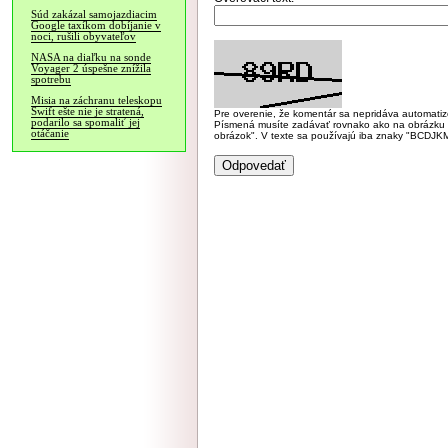
Súd zakázal samojazdiacim
Google taxíkom dobíjanie v
noci, rušili obyvateľov
NASA na diaľku na sonde
Voyager 2 úspešne znížila
spotrebu
Misia na záchranu teleskopu
Swift ešte nie je stratená,
Pre overenie, že komentár sa nepridáva automatizov
podarilo sa spomaliť jej
Písmená musíte zadávať rovnako ako na obrázku veľk
otáčanie
obrázok". V texte sa používajú iba znaky "BC