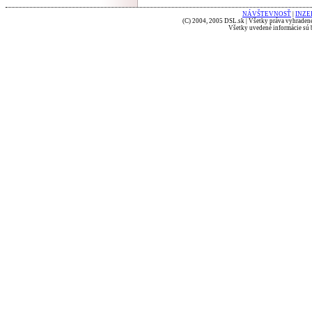
NÁVŠTEVNOSŤ
|
INZE
(C) 2004, 2005 DSL.sk | Všetky práva vyhradené
Všetky uvedené informácie sú b