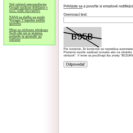
Súd zakázal samojazdiacim
Prihláste sa
a povoľte si emailové notifiká
Google taxíkom dobíjanie v
noci, rušili obyvateľov
Overovací text:
NASA na diaľku na sonde
Voyager 2 úspešne znížila
spotrebu
Misia na záchranu teleskopu
Swift ešte nie je stratená,
podarilo sa spomaliť jej
otáčanie
Pre overenie, že komentár sa nepridáva automatizov
Písmená musíte zadávať rovnako ako na obrázku veľk
obrázok". V texte sa používajú iba znaky "BC