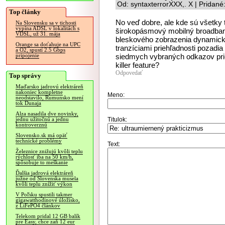
Od: syntaxterrorXXX,. X | Pridan
Top články
No veď dobre, ale kde sú všetky t
Na Slovensku sa v tichosti
vypína ADSL v lokalitách s
širokopásmový mobilný broadban
VDSL, už 31. mája
bleskového zobrazenia dynamick
Orange sa doťahuje na UPC
tranzíciami priehľadnosti pozadi
a O2, spustí 2.5 Gbps
siedmych vybraných odkazov prie
pripojenie
killer feature?
Odpovedať
Top správy
Maďarsko jadrovú elektráreň
nakoniec kompletne
Meno:
neodstavilo, Rumunsko mení
tok Dunaja
Alza nasadila dve novinky,
Titulok:
jednu užitočnú a jednu
kontroverznú
Slovensko.sk má opäť
technické problémy
Text:
Železnice znižujú kvôli teplu
rýchlosť iba na 50 km/h,
spôsobuje to meškanie
Ďalšia jadrová elektráreň
južne od Slovenska musela
kvôli teplu znížiť výkon
V Poľsku spustili takmer
gigawatthodinové úložisko,
z LiFePO4 článkov
Telekom pridal 12 GB balík
pre Easy, chce zaň 12 eur