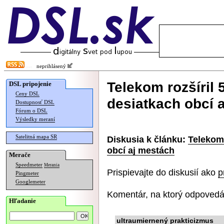
neprihlásený
Telekom rozšíril 5
DSL pripojenie
Ceny DSL
desiatkach obcí 
Dostupnosť DSL
Fórum o DSL
Výsledky meraní
Satelitná mapa SR
Diskusia k článku:
Telekom 
obcí aj mestách
Merače
Speedmeter
Merania
Prispievajte do diskusií ako
p
Pingmeter
Googlemeter
Komentár, na ktorý odpovedá
Hľadanie
ultraumiernený prakticizmus