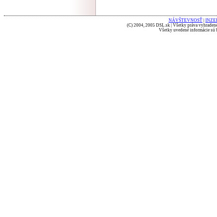
NÁVŠTEVNOSŤ
|
INZE
(C) 2004, 2005 DSL.sk | Všetky práva vyhradené
Všetky uvedené informácie sú b