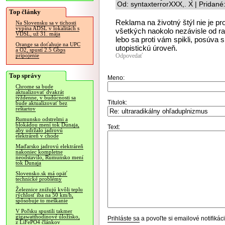
Od: syntaxterrorXXX,. X | Pridan
Top články
Reklama na životný štýl nie je 
Na Slovensku sa v tichosti
vypína ADSL v lokalitách s
všetkých naokolo nezávisle od ra
VDSL, už 31. mája
lebo sa proti vám spikli, posúva 
Orange sa doťahuje na UPC
utopistickú úroveň.
a O2, spustí 2.5 Gbps
Odpovedať
pripojenie
Top správy
Meno:
Chrome sa bude
aktualizovať dvakrát
týždenne, v budúcnosti sa
Titulok:
bude aktualizovať bez
reštartov
Rumunsko odstrelmi a
blokádou mení tok Dunaja,
Text:
aby udržalo jadrovú
elektráreň v chode
Maďarsko jadrovú elektráreň
nakoniec kompletne
neodstavilo, Rumunsko mení
tok Dunaja
Slovensko.sk má opäť
technické problémy
Železnice znižujú kvôli teplu
rýchlosť iba na 50 km/h,
spôsobuje to meškanie
V Poľsku spustili takmer
gigawatthodinové úložisko,
Prihláste sa
a povoľte si emailové notifiká
z LiFePO4 článkov