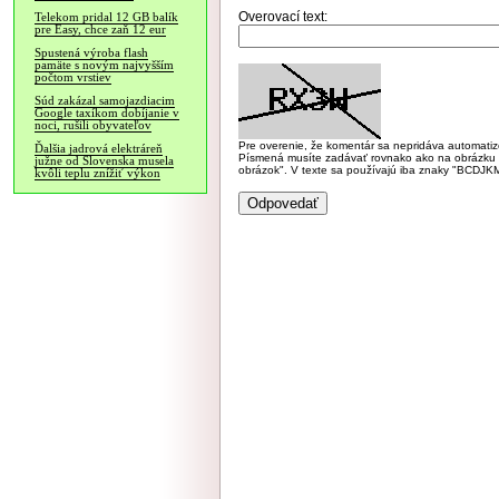
Overovací text:
Telekom pridal 12 GB balík
pre Easy, chce zaň 12 eur
Spustená výroba flash
pamäte s novým najvyšším
počtom vrstiev
Súd zakázal samojazdiacim
Google taxíkom dobíjanie v
noci, rušili obyvateľov
Pre overenie, že komentár sa nepridáva automatizov
Ďalšia jadrová elektráreň
Písmená musíte zadávať rovnako ako na obrázku veľk
južne od Slovenska musela
obrázok". V texte sa používajú iba znaky "BC
kvôli teplu znížiť výkon