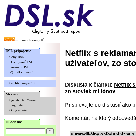
neprihlásený
Netflix s reklama
DSL pripojenie
Ceny DSL
užívateľov, zo st
Dostupnosť DSL
Fórum o DSL
Výsledky meraní
Satelitná mapa SR
Diskusia k článku:
Netflix 
zo stoviek miliónov
Merače
Speedmeter
Merania
Prispievajte do diskusií ako
p
Pingmeter
Googlemeter
Komentár, na ktorý odpovedá
Hľadanie
ultraradikálny ohľaduplnizmus