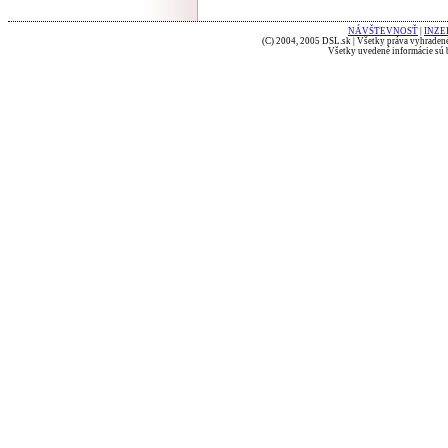
NÁVŠTEVNOSŤ
|
INZE
(C) 2004, 2005 DSL.sk | Všetky práva vyhradené
Všetky uvedené informácie sú b