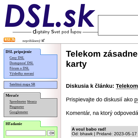
neprihlásený
Telekom zásadne 
DSL pripojenie
Ceny DSL
karty
Dostupnosť DSL
Fórum o DSL
Výsledky meraní
Satelitná mapa SR
Diskusia k článku:
Telekom
Merače
Prispievajte do diskusií ako
p
Speedmeter
Merania
Pingmeter
Komentár, na ktorý odpovedá
Googlemeter
Hľadanie
A vcul babo rad!
Od: bhawk | Pridané: 2023-05-17