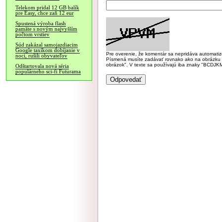
Telekom pridal 12 GB balík
pre Easy, chce zaň 12 eur
Spustená výroba flash
pamäte s novým najvyšším
počtom vrstiev
Súd zakázal samojazdiacim
Google taxíkom dobíjanie v
Pre overenie, že komentár sa nepridáva automatizov
noci, rušili obyvateľov
Písmená musíte zadávať rovnako ako na obrázku veľk
obrázok". V texte sa používajú iba znaky "BC
Odštartovala nová séria
populárneho sci-fi Futurama