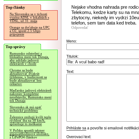
Nejake vhodna nahrada pre rodi
Top články
Telekomu, kedze karty su na mna a
Na Slovensku sa v tichosti
zbytocny, niekedy im vydrzi 10e
vypína ADSL v lokalitách s
VDSL, už 31. mája
telefon, sem tam data ked treba.
Odpovedať
Orange sa doťahuje na UPC
a O2, spustí 2.5 Gbps
pripojenie
Meno:
Top správy
Rumunsko odstrelmi a
Titulok:
blokádou mení tok Dunaja,
aby udržalo jadrovú
elektráreň v chode
Chrome sa bude
Text:
aktualizovať dvakrát
týždenne, v budúcnosti sa
bude aktualizovať bez
reštartov
Maďarsko jadrovú elektráreň
nakoniec kompletne
neodstavilo, Rumunsko mení
tok Dunaja
Slovensko.sk má opäť
technické problémy
Železnice znižujú kvôli teplu
rýchlosť iba na 50 km/h,
spôsobuje to meškanie
Prihláste sa
a povoľte si emailové notifiká
V Poľsku spustili takmer
gigawatthodinové úložisko,
Overovací text:
z LiFePO4 článkov