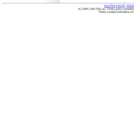
NÁVŠTEVNOSŤ
|
INZE
(C) 2004, 2005 DSL.sk | Všetky práva vyhradené
Všetky uvedené informácie sú b