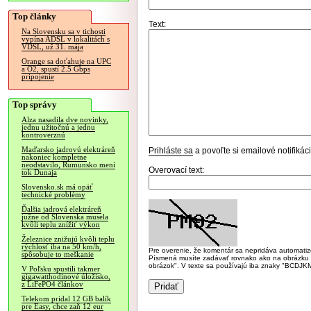
Top články
Text:
Na Slovensku sa v tichosti
vypína ADSL v lokalitách s
VDSL, už 31. mája
Orange sa doťahuje na UPC
a O2, spustí 2.5 Gbps
pripojenie
Top správy
Alza nasadila dve novinky,
jednu užitočnú a jednu
kontroverznú
Maďarsko jadrovú elektráreň
Prihláste sa
a povoľte si emailové notifiká
nakoniec kompletne
neodstavilo, Rumunsko mení
Overovací text:
tok Dunaja
Slovensko.sk má opäť
technické problémy
Ďalšia jadrová elektráreň
južne od Slovenska musela
kvôli teplu znížiť výkon
Železnice znižujú kvôli teplu
rýchlosť iba na 50 km/h,
Pre overenie, že komentár sa nepridáva automatizov
spôsobuje to meškanie
Písmená musíte zadávať rovnako ako na obrázku veľk
obrázok". V texte sa používajú iba znaky "BC
V Poľsku spustili takmer
gigawatthodinové úložisko,
z LiFePO4 článkov
Telekom pridal 12 GB balík
pre Easy, chce zaň 12 eur