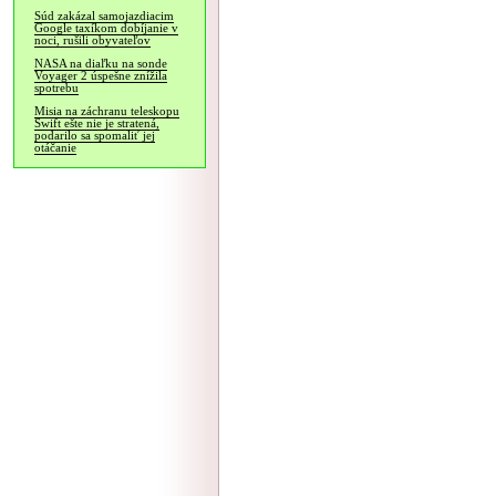
Súd zakázal samojazdiacim
Google taxíkom dobíjanie v
noci, rušili obyvateľov
NASA na diaľku na sonde
Voyager 2 úspešne znížila
spotrebu
Misia na záchranu teleskopu
Swift ešte nie je stratená,
podarilo sa spomaliť jej
otáčanie