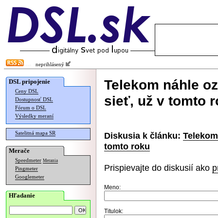
neprihlásený
Telekom náhle oz
DSL pripojenie
Ceny DSL
sieť, už v tomto 
Dostupnosť DSL
Fórum o DSL
Výsledky meraní
Satelitná mapa SR
Diskusia k článku:
Telekom 
tomto roku
Merače
Speedmeter
Merania
Prispievajte do diskusií ako
p
Pingmeter
Googlemeter
Meno:
Hľadanie
Titulok: