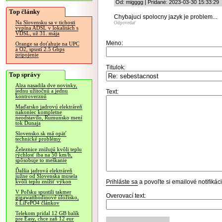
Od: migggg | Pridané: 2023-03-30 15:33:29
Top články
Chybajuci spolocny jazyk je problem...
Na Slovensku sa v tichosti
Odpovedať
vypína ADSL v lokalitách s
VDSL, už 31. mája
Meno:
Orange sa doťahuje na UPC
a O2, spustí 2.5 Gbps
pripojenie
Titulok:
Top správy
Alza nasadila dve novinky,
jednu užitočnú a jednu
Text:
kontroverznú
Maďarsko jadrovú elektráreň
nakoniec kompletne
neodstavilo, Rumunsko mení
tok Dunaja
Slovensko.sk má opäť
technické problémy
Železnice znižujú kvôli teplu
rýchlosť iba na 50 km/h,
spôsobuje to meškanie
Ďalšia jadrová elektráreň
južne od Slovenska musela
Prihláste sa
a povoľte si emailové notifiká
kvôli teplu znížiť výkon
V Poľsku spustili takmer
Overovací text:
gigawatthodinové úložisko,
z LiFePO4 článkov
Telekom pridal 12 GB balík
pre Easy, chce zaň 12 eur