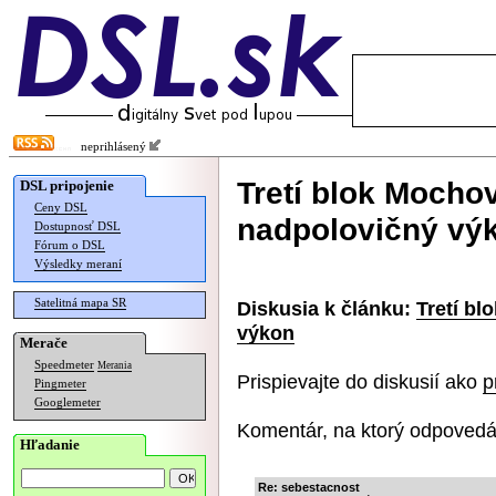
neprihlásený
Tretí blok Mochov
DSL pripojenie
Ceny DSL
nadpolovičný vý
Dostupnosť DSL
Fórum o DSL
Výsledky meraní
Satelitná mapa SR
Diskusia k článku:
Tretí bl
výkon
Merače
Speedmeter
Merania
Prispievajte do diskusií ako
p
Pingmeter
Googlemeter
Komentár, na ktorý odpovedá
Hľadanie
Re: sebestacnost