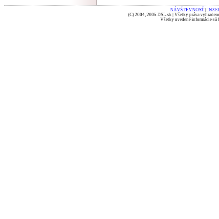
NÁVŠTEVNOSŤ
|
INZE
(C) 2004, 2005 DSL.sk | Všetky práva vyhradené
Všetky uvedené informácie sú b