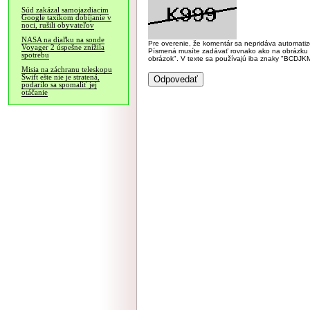
Súd zakázal samojazdiacim
Google taxíkom dobíjanie v
noci, rušili obyvateľov
NASA na diaľku na sonde
Pre overenie, že komentár sa nepridáva automatizov
Voyager 2 úspešne znížila
Písmená musíte zadávať rovnako ako na obrázku veľk
spotrebu
obrázok". V texte sa používajú iba znaky "BC
Misia na záchranu teleskopu
Swift ešte nie je stratená,
podarilo sa spomaliť jej
otáčanie