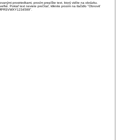
anými prostriedkami, prosím prepíšte text, ktorý vidíte na obrázku.
é. Pokiaľ text neviete prečítať, kliknite prosím na tlačidlo "Obnoviť
DJKMPRSVWXY1234589".