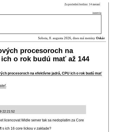
Za poslednú hodinu: 14 meraní
inzercia
Sobota, 8. augusta 2026, dnes má meniny
Oskár
erových procesoroch na
 ich o rok budú mať až 144
ových procesoroch na efektívne jadrá, CPU ich o rok budú mať
ateľ
.
9 22:21:52
et licencovat Widle server tak sa nedoplatim za Core
t s ich 16 core lickou v zaklade?