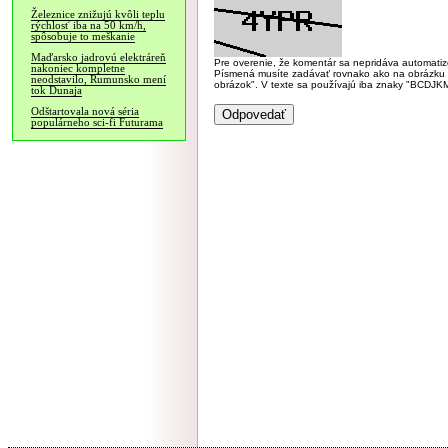
Železnice znižujú kvôli teplu
rýchlosť iba na 50 km/h,
spôsobuje to meškanie
Maďarsko jadrovú elektráreň
Pre overenie, že komentár sa nepridáva automatizov
nakoniec kompletne
Písmená musíte zadávať rovnako ako na obrázku veľk
neodstavilo, Rumunsko mení
obrázok". V texte sa používajú iba znaky "BC
tok Dunaja
Odštartovala nová séria
populárneho sci-fi Futurama