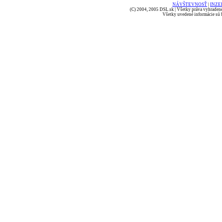
NÁVŠTEVNOSŤ
|
INZE
(C) 2004, 2005 DSL.sk | Všetky práva vyhradené
Všetky uvedené informácie sú b