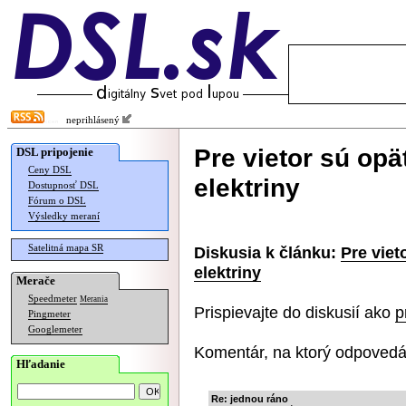
neprihlásený
Pre vietor sú opä
DSL pripojenie
Ceny DSL
elektriny
Dostupnosť DSL
Fórum o DSL
Výsledky meraní
Satelitná mapa SR
Diskusia k článku:
Pre viet
elektriny
Merače
Speedmeter
Merania
Prispievajte do diskusií ako
p
Pingmeter
Googlemeter
Komentár, na ktorý odpovedá
Hľadanie
Re: jednou ráno