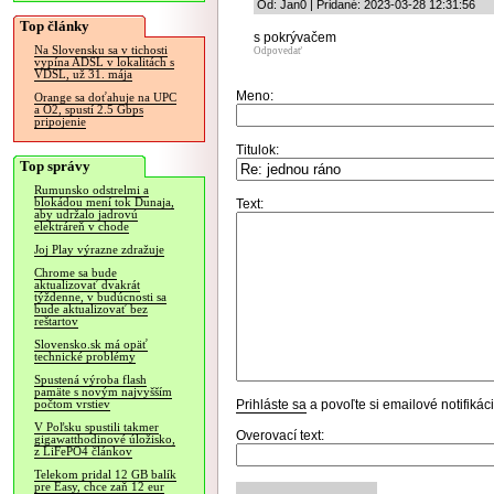
Od: Jan0 | Pridané: 2023-03-28 12:31:56
Top články
s pokrývačem
Na Slovensku sa v tichosti
Odpovedať
vypína ADSL v lokalitách s
VDSL, už 31. mája
Meno:
Orange sa doťahuje na UPC
a O2, spustí 2.5 Gbps
pripojenie
Titulok:
Top správy
Rumunsko odstrelmi a
blokádou mení tok Dunaja,
Text:
aby udržalo jadrovú
elektráreň v chode
Joj Play výrazne zdražuje
Chrome sa bude
aktualizovať dvakrát
týždenne, v budúcnosti sa
bude aktualizovať bez
reštartov
Slovensko.sk má opäť
technické problémy
Spustená výroba flash
pamäte s novým najvyšším
Prihláste sa
a povoľte si emailové notifiká
počtom vrstiev
V Poľsku spustili takmer
Overovací text:
gigawatthodinové úložisko,
z LiFePO4 článkov
Telekom pridal 12 GB balík
pre Easy, chce zaň 12 eur