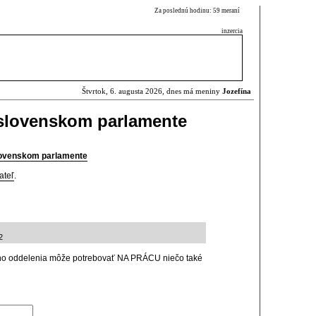
Za poslednú hodinu: 59 meraní
inzercia
Štvrtok, 6. augusta 2026, dnes má meniny
Jozefína
v slovenskom parlamente
slovenskom parlamente
ateľ
.
2
ého oddelenia môže potrebovať NA PRÁCU niečo také