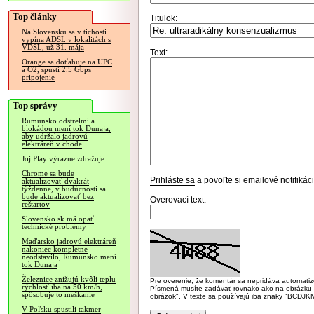
Top články
Titulok:
Na Slovensku sa v tichosti
vypína ADSL v lokalitách s
VDSL, už 31. mája
Text:
Orange sa doťahuje na UPC
a O2, spustí 2.5 Gbps
pripojenie
Top správy
Rumunsko odstrelmi a
blokádou mení tok Dunaja,
aby udržalo jadrovú
elektráreň v chode
Joj Play výrazne zdražuje
Chrome sa bude
Prihláste sa
a povoľte si emailové notifiká
aktualizovať dvakrát
týždenne, v budúcnosti sa
bude aktualizovať bez
Overovací text:
reštartov
Slovensko.sk má opäť
technické problémy
Maďarsko jadrovú elektráreň
nakoniec kompletne
neodstavilo, Rumunsko mení
tok Dunaja
Železnice znižujú kvôli teplu
Pre overenie, že komentár sa nepridáva automatizov
rýchlosť iba na 50 km/h,
Písmená musíte zadávať rovnako ako na obrázku veľk
spôsobuje to meškanie
obrázok". V texte sa používajú iba znaky "BC
V Poľsku spustili takmer