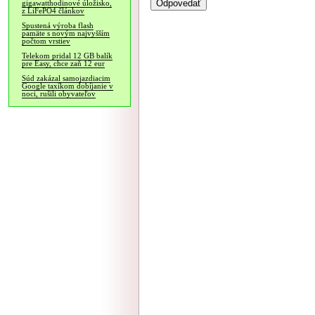
gigawatthodinové úložisko,
z LiFePO4 článkov
Spustená výroba flash
pamäte s novým najvyšším
počtom vrstiev
Telekom pridal 12 GB balík
pre Easy, chce zaň 12 eur
Súd zakázal samojazdiacim
Google taxíkom dobíjanie v
noci, rušili obyvateľov