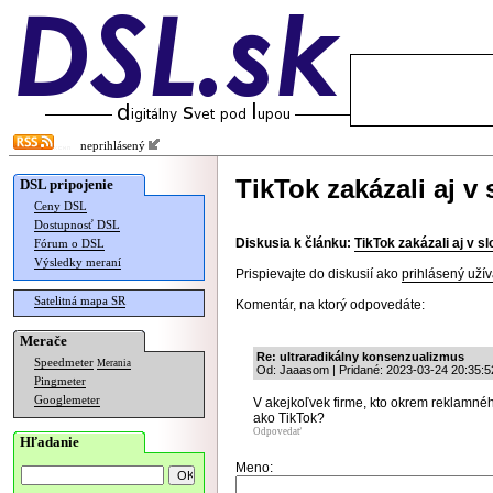
neprihlásený
TikTok zakázali aj 
DSL pripojenie
Ceny DSL
Dostupnosť DSL
Diskusia k článku:
TikTok zakázali aj v 
Fórum o DSL
Výsledky meraní
Prispievajte do diskusií ako
prihlásený užív
Satelitná mapa SR
Komentár, na ktorý odpovedáte:
Merače
Re: ultraradikálny konsenzualizmus
Speedmeter
Merania
Od: Jaaasom | Pridané: 2023-03-24 20:35:5
Pingmeter
Googlemeter
V akejkoľvek firme, kto okrem reklamn
ako TikTok?
Odpovedať
Hľadanie
Meno: