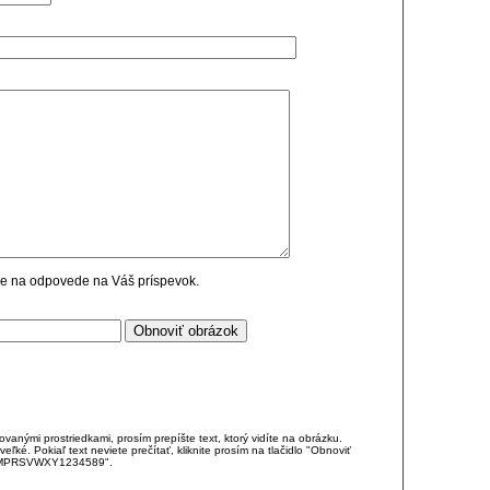
cie na odpovede na Váš príspevok.
anými prostriedkami, prosím prepíšte text, ktorý vidíte na obrázku.
é. Pokiaľ text neviete prečítať, kliknite prosím na tlačidlo "Obnoviť
DJKMPRSVWXY1234589".