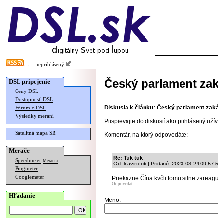
neprihlásený
Český parlament zak
DSL pripojenie
Ceny DSL
Dostupnosť DSL
Diskusia k článku:
Český parlament zaká
Fórum o DSL
Výsledky meraní
Prispievajte do diskusií ako
prihlásený užív
Satelitná mapa SR
Komentár, na ktorý odpovedáte:
Merače
Re: Tuk tuk
Speedmeter
Merania
Od: klavirofob | Pridané: 2023-03-24 09:57:
Pingmeter
Googlemeter
Priekazne Čína kvôli tomu silne zareagu
Odpovedať
Hľadanie
Meno: