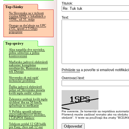
Titulok:
Top články
Na Slovensku sa v tichosti
vypína ADSL v lokalitách s
Text:
VDSL, už 31. mája
Orange sa doťahuje na UPC
a O2, spustí 2.5 Gbps
pripojenie
Top správy
Alza nasadila dve novinky,
jednu užitočnú a jednu
kontroverznú
Maďarsko jadrovú elektráreň
nakoniec kompletne
neodstavilo, Rumunsko mení
Prihláste sa
a povoľte si emailové notifiká
tok Dunaja
Slovensko.sk má opäť
Overovací text:
technické problémy
Ďalšia jadrová elektráreň
južne od Slovenska musela
kvôli teplu znížiť výkon
Železnice znižujú kvôli teplu
rýchlosť iba na 50 km/h,
spôsobuje to meškanie
Pre overenie, že komentár sa nepridáva automatizov
V Poľsku spustili takmer
Písmená musíte zadávať rovnako ako na obrázku veľk
gigawatthodinové úložisko,
obrázok". V texte sa používajú iba znaky "BC
z LiFePO4 článkov
Telekom pridal 12 GB balík
pre Easy, chce zaň 12 eur