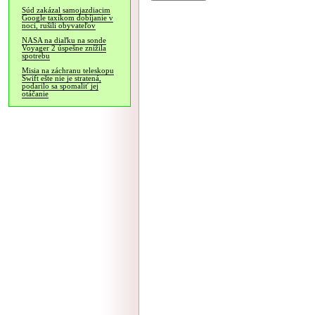
Súd zakázal samojazdiacim
Google taxíkom dobíjanie v
noci, rušili obyvateľov
NASA na diaľku na sonde
Voyager 2 úspešne znížila
spotrebu
Misia na záchranu teleskopu
Swift ešte nie je stratená,
podarilo sa spomaliť jej
otáčanie