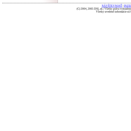
NÁVŠTEVNOSŤ
|
INZE
(C) 2004, 2005 DSL.sk | Všetky práva vyhradené
Všetky uvedené informácie sú b