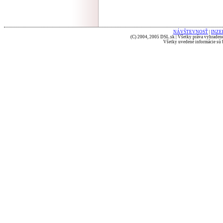
NÁVŠTEVNOSŤ
|
INZE
(C) 2004, 2005 DSL.sk | Všetky práva vyhradené
Všetky uvedené informácie sú b