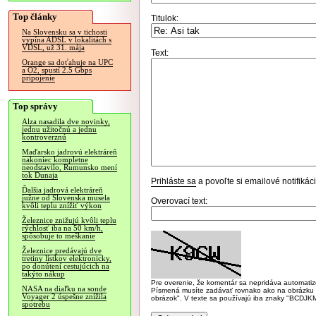
Top články
Titulok:
Na Slovensku sa v tichosti
vypína ADSL v lokalitách s
VDSL, už 31. mája
Text:
Orange sa doťahuje na UPC
a O2, spustí 2.5 Gbps
pripojenie
Top správy
Alza nasadila dve novinky,
jednu užitočnú a jednu
kontroverznú
Maďarsko jadrovú elektráreň
nakoniec kompletne
neodstavilo, Rumunsko mení
tok Dunaja
Prihláste sa
a povoľte si emailové notifiká
Ďalšia jadrová elektráreň
južne od Slovenska musela
Overovací text:
kvôli teplu znížiť výkon
Železnice znižujú kvôli teplu
rýchlosť iba na 50 km/h,
spôsobuje to meškanie
Železnice predávajú dve
tretiny lístkov elektronicky,
po donútení cestujúcich na
takýto nákup
Pre overenie, že komentár sa nepridáva automatizov
NASA na diaľku na sonde
Písmená musíte zadávať rovnako ako na obrázku veľk
Voyager 2 úspešne znížila
obrázok". V texte sa používajú iba znaky "BC
spotrebu