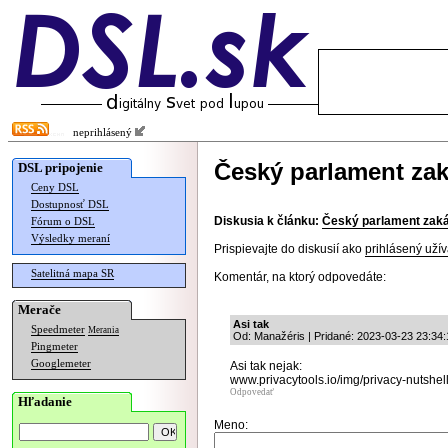
neprihlásený
Český parlament zak
DSL pripojenie
Ceny DSL
Dostupnosť DSL
Diskusia k článku:
Český parlament zaká
Fórum o DSL
Výsledky meraní
Prispievajte do diskusií ako
prihlásený užív
Satelitná mapa SR
Komentár, na ktorý odpovedáte:
Merače
Asi tak
Speedmeter
Merania
Od: Manažéris | Pridané: 2023-03-23 23:34:
Pingmeter
Googlemeter
Asi tak nejak:
www.privacytools.io/img/privacy-nutshell
Odpovedať
Hľadanie
Meno: