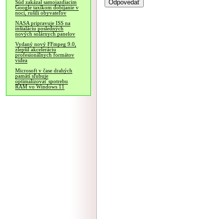
Súd zakázal samojazdiacim
Google taxíkom dobíjanie v
noci, rušili obyvateľov
NASA pripravuje ISS na
inštaláciu posledných
nových solárnych panelov
Vydaný nový FFmpeg 9.0,
zlepšil akceleráciu
profesionálnych formátov
videa
Microsoft v čase drahých
pamätí sľubuje
optimalizovať spotrebu
RAM vo Windows 11