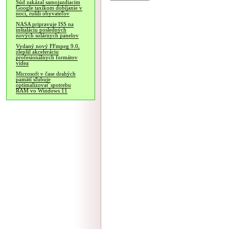
Súd zakázal samojazdiacim
Google taxíkom dobíjanie v
noci, rušili obyvateľov
NASA pripravuje ISS na
inštaláciu posledných
nových solárnych panelov
Vydaný nový FFmpeg 9.0,
zlepšil akceleráciu
profesionálnych formátov
videa
Microsoft v čase drahých
pamätí sľubuje
optimalizovať spotrebu
RAM vo Windows 11