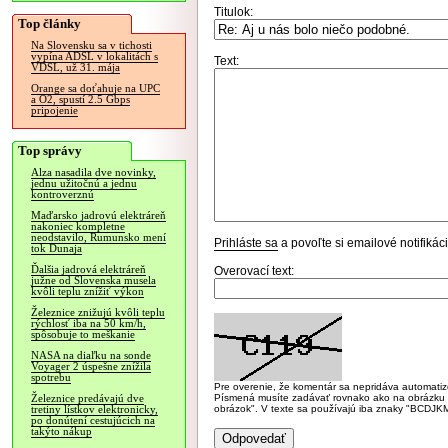
Titulok:
Top články
Na Slovensku sa v tichosti
vypína ADSL v lokalitách s
Text:
VDSL, už 31. mája
Orange sa doťahuje na UPC
a O2, spustí 2.5 Gbps
pripojenie
Top správy
Alza nasadila dve novinky,
jednu užitočnú a jednu
kontroverznú
Maďarsko jadrovú elektráreň
nakoniec kompletne
neodstavilo, Rumunsko mení
Prihláste sa
a povoľte si emailové notifiká
tok Dunaja
Ďalšia jadrová elektráreň
Overovací text:
južne od Slovenska musela
kvôli teplu znížiť výkon
Železnice znižujú kvôli teplu
rýchlosť iba na 50 km/h,
spôsobuje to meškanie
NASA na diaľku na sonde
Voyager 2 úspešne znížila
spotrebu
Pre overenie, že komentár sa nepridáva automatizov
Písmená musíte zadávať rovnako ako na obrázku veľk
Železnice predávajú dve
obrázok". V texte sa používajú iba znaky "BC
tretiny lístkov elektronicky,
po donútení cestujúcich na
takýto nákup