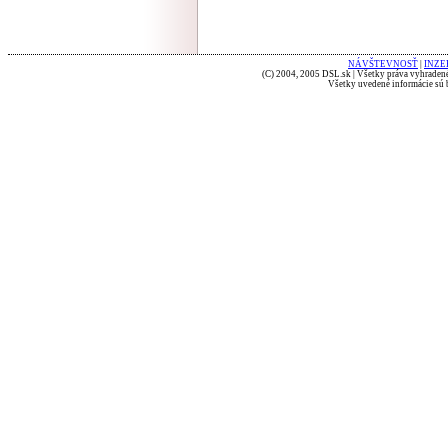
NÁVŠTEVNOSŤ
|
INZE
(C) 2004, 2005 DSL.sk | Všetky práva vyhradené
Všetky uvedené informácie sú b