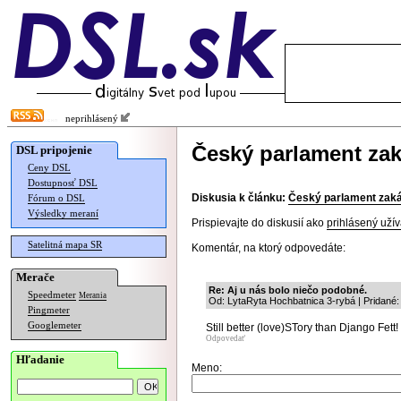
neprihlásený
Český parlament zak
DSL pripojenie
Ceny DSL
Dostupnosť DSL
Diskusia k článku:
Český parlament zaká
Fórum o DSL
Výsledky meraní
Prispievajte do diskusií ako
prihlásený užív
Satelitná mapa SR
Komentár, na ktorý odpovedáte:
Merače
Re: Aj u nás bolo niečo podobné.
Speedmeter
Merania
Od: LytaRyta Hochbatnica 3-rybá | Pridané:
Pingmeter
Googlemeter
Still better (love)STory than Django Fett!
Odpovedať
Hľadanie
Meno: