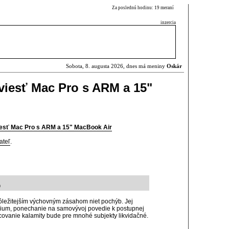
Za poslednú hodinu: 19 meraní
inzercia
Sobota, 8. augusta 2026, dnes má meniny
Oskár
viesť Mac Pro s ARM a 15"
esť Mac Pro s ARM a 15" MacBook Air
ateľ
.
9
dôležitejším výchovným zásahom niet pochýb. Jej
ium, ponechanie na samovývoj povedie k postupnej
covanie kalamity bude pre mnohé subjekty likvidačné.