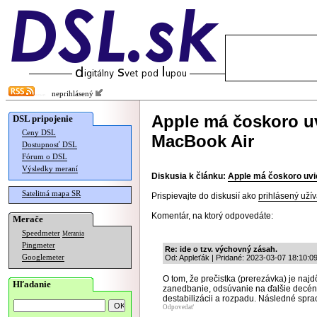
neprihlásený
Apple má čoskoro u
DSL pripojenie
Ceny DSL
MacBook Air
Dostupnosť DSL
Fórum o DSL
Výsledky meraní
Diskusia k článku:
Apple má čoskoro uvi
Satelitná mapa SR
Prispievajte do diskusií ako
prihlásený užív
Komentár, na ktorý odpovedáte:
Merače
Speedmeter
Merania
Pingmeter
Re: ide o tzv. výchovný zásah.
Googlemeter
Od: Appleťák | Pridané: 2023-03-07 18:10:0
O tom, že prečistka (prerezávka) je naj
Hľadanie
zanedbanie, odsúvanie na ďalšie decén
destabilizácii a rozpadu. Následné spra
Odpovedať