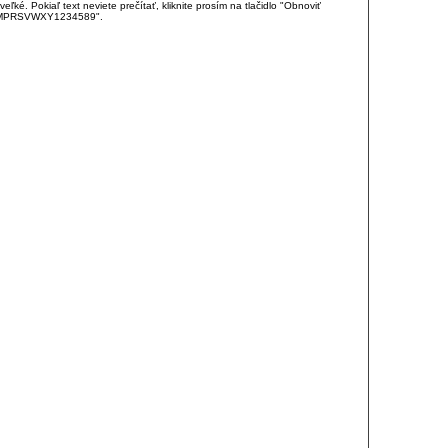
é. Pokiaľ text neviete prečítať, kliknite prosím na tlačidlo "Obnoviť
DJKMPRSVWXY1234589".