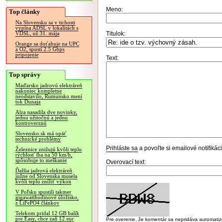
Meno:
Top články
Na Slovensku sa v tichosti
vypína ADSL v lokalitách s
Titulok:
VDSL, už 31. mája
Orange sa doťahuje na UPC
a O2, spustí 2.5 Gbps
pripojenie
Text:
Top správy
Maďarsko jadrovú elektráreň
nakoniec kompletne
neodstavilo, Rumunsko mení
tok Dunaja
Alza nasadila dve novinky,
jednu užitočnú a jednu
kontroverznú
Slovensko.sk má opäť
technické problémy
Prihláste sa
a povoľte si emailové notifiká
Železnice znižujú kvôli teplu
rýchlosť iba na 50 km/h,
spôsobuje to meškanie
Overovací text:
Ďalšia jadrová elektráreň
južne od Slovenska musela
kvôli teplu znížiť výkon
V Poľsku spustili takmer
gigawatthodinové úložisko,
z LiFePO4 článkov
Telekom pridal 12 GB balík
pre Easy, chce zaň 12 eur
Pre overenie, že komentár sa nepridáva automatizov