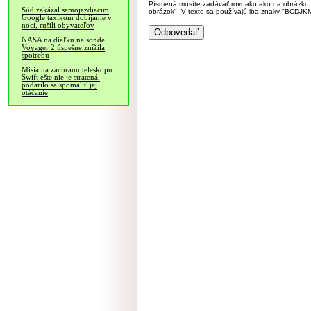
Písmená musíte zadávať rovnako ako na obrázku veľk
Súd zakázal samojazdiacim
obrázok". V texte sa používajú iba znaky "BC
Google taxíkom dobíjanie v
noci, rušili obyvateľov
NASA na diaľku na sonde
Voyager 2 úspešne znížila
spotrebu
Misia na záchranu teleskopu
Swift ešte nie je stratená,
podarilo sa spomaliť jej
otáčanie