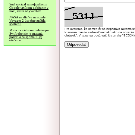
Súd zakázal samojazdiacim
Google taxíkom dobíjanie v
noci, rušili obyvateľov
NASA na diaľku na sonde
Voyager 2 úspešne znížila
spotrebu
Pre overenie, že komentár sa nepridáva automatizov
Misia na záchranu teleskopu
Písmená musíte zadávať rovnako ako na obrázku veľk
Swift ešte nie je stratená,
obrázok". V texte sa používajú iba znaky "BC
podarilo sa spomaliť jej
otáčanie