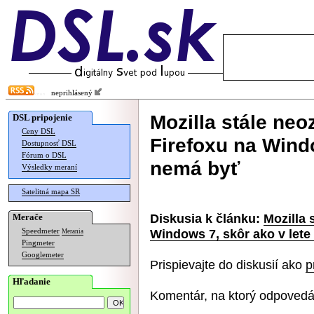
neprihlásený
Mozilla stále ne
DSL pripojenie
Ceny DSL
Firefoxu na Windo
Dostupnosť DSL
Fórum o DSL
nemá byť
Výsledky meraní
Satelitná mapa SR
Diskusia k článku:
Mozilla 
Merače
Windows 7, skôr ako v lete
Speedmeter
Merania
Pingmeter
Googlemeter
Prispievajte do diskusií ako
p
Hľadanie
Komentár, na ktorý odpovedá