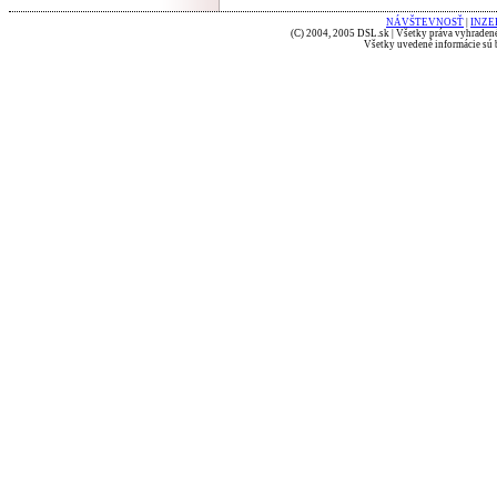
NÁVŠTEVNOSŤ
|
INZE
(C) 2004, 2005 DSL.sk | Všetky práva vyhradené
Všetky uvedené informácie sú b