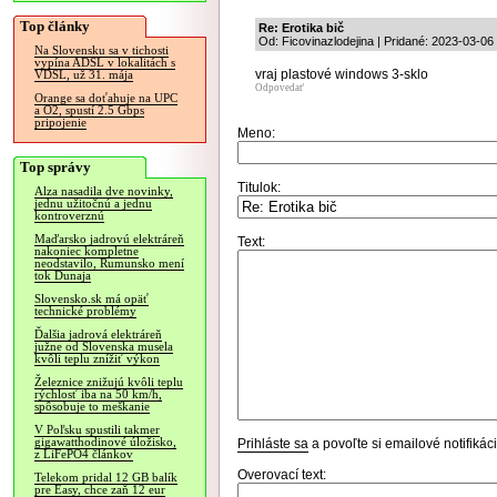
Top články
Re: Erotika bič
Od: Ficovinazlodejina | Pridané: 2023-03-06
Na Slovensku sa v tichosti
vypína ADSL v lokalitách s
vraj plastové windows 3-sklo
VDSL, už 31. mája
Odpovedať
Orange sa doťahuje na UPC
a O2, spustí 2.5 Gbps
pripojenie
Meno:
Top správy
Titulok:
Alza nasadila dve novinky,
jednu užitočnú a jednu
kontroverznú
Maďarsko jadrovú elektráreň
Text:
nakoniec kompletne
neodstavilo, Rumunsko mení
tok Dunaja
Slovensko.sk má opäť
technické problémy
Ďalšia jadrová elektráreň
južne od Slovenska musela
kvôli teplu znížiť výkon
Železnice znižujú kvôli teplu
rýchlosť iba na 50 km/h,
spôsobuje to meškanie
V Poľsku spustili takmer
gigawatthodinové úložisko,
Prihláste sa
a povoľte si emailové notifiká
z LiFePO4 článkov
Overovací text:
Telekom pridal 12 GB balík
pre Easy, chce zaň 12 eur