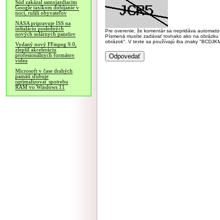
Súd zakázal samojazdiacim
Google taxíkom dobíjanie v
noci, rušili obyvateľov
NASA pripravuje ISS na
inštaláciu posledných
Pre overenie, že komentár sa nepridáva automatizov
nových solárnych panelov
Písmená musíte zadávať rovnako ako na obrázku veľk
obrázok". V texte sa používajú iba znaky "BC
Vydaný nový FFmpeg 9.0,
zlepšil akceleráciu
profesionálnych formátov
videa
Microsoft v čase drahých
pamätí sľubuje
optimalizovať spotrebu
RAM vo Windows 11