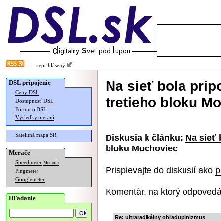
neprihlásený
Na sieť bola prip
DSL pripojenie
Ceny DSL
tretieho bloku M
Dostupnosť DSL
Fórum o DSL
Výsledky meraní
Satelitná mapa SR
Diskusia k článku:
Na sieť 
bloku Mochoviec
Merače
Speedmeter
Merania
Prispievajte do diskusií ako
p
Pingmeter
Googlemeter
Komentár, na ktorý odpovedá
Hľadanie
Re: ultraradikálny ohľaduplnizmus