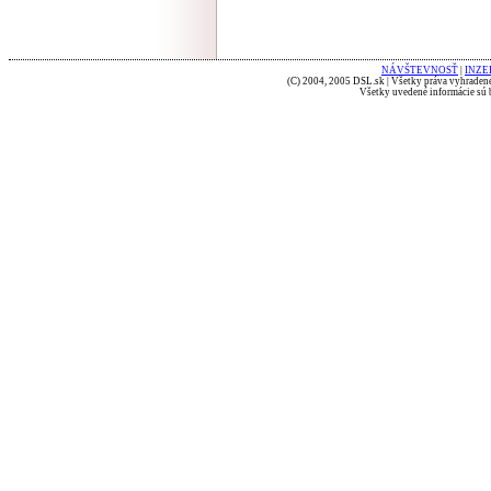
NÁVŠTEVNOSŤ
|
INZE
(C) 2004, 2005 DSL.sk | Všetky práva vyhradené
Všetky uvedené informácie sú b