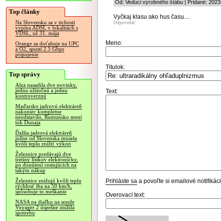
Od: Vedúci výrobného štábu | Pridané: 2023
Top články
Vyčkaj klasu ako hus času....
Na Slovensku sa v tichosti
Odpovedať
vypína ADSL v lokalitách s
VDSL, už 31. mája
Meno:
Orange sa doťahuje na UPC
a O2, spustí 2.5 Gbps
pripojenie
Titulok:
Top správy
Alza nasadila dve novinky,
jednu užitočnú a jednu
Text:
kontroverznú
Maďarsko jadrovú elektráreň
nakoniec kompletne
neodstavilo, Rumunsko mení
tok Dunaja
Ďalšia jadrová elektráreň
južne od Slovenska musela
kvôli teplu znížiť výkon
Železnice predávajú dve
tretiny lístkov elektronicky,
po donútení cestujúcich na
takýto nákup
Prihláste sa
a povoľte si emailové notifiká
Železnice znižujú kvôli teplu
rýchlosť iba na 50 km/h,
spôsobuje to meškanie
Overovací text:
NASA na diaľku na sonde
Voyager 2 úspešne znížila
spotrebu