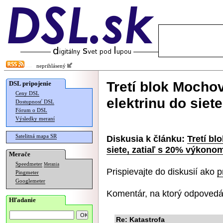
neprihlásený
Tretí blok Mocho
DSL pripojenie
Ceny DSL
elektrinu do siet
Dostupnosť DSL
Fórum o DSL
Výsledky meraní
Satelitná mapa SR
Diskusia k článku:
Tretí bl
siete, zatiaľ s 20% výkono
Merače
Speedmeter
Merania
Prispievajte do diskusií ako
p
Pingmeter
Googlemeter
Komentár, na ktorý odpovedá
Hľadanie
Re: Katastrofa