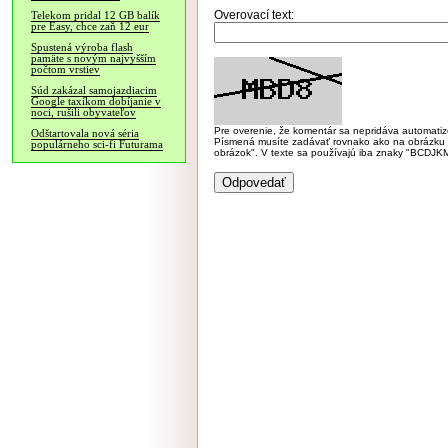
Overovací text:
Telekom pridal 12 GB balík
pre Easy, chce zaň 12 eur
Spustená výroba flash
pamäte s novým najvyšším
počtom vrstiev
Súd zakázal samojazdiacim
Google taxíkom dobíjanie v
noci, rušili obyvateľov
Pre overenie, že komentár sa nepridáva automatizov
Odštartovala nová séria
Písmená musíte zadávať rovnako ako na obrázku veľk
populárneho sci-fi Futurama
obrázok". V texte sa používajú iba znaky "BC