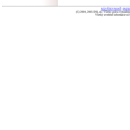
NÁVŠTEVNOSŤ
|
INZE
(C) 2004, 2005 DSL.sk | Všetky práva vyhradené
Všetky uvedené informácie sú b