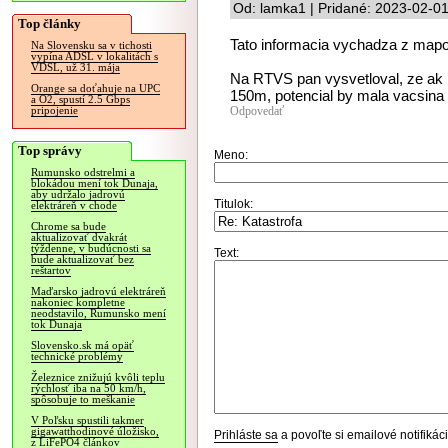
Od: lamka1 | Pridané: 2023-02-0
Top články
Tato informacia vychadza z map
Na Slovensku sa v tichosti
vypína ADSL v lokalitách s
VDSL, už 31. mája
Na RTVS pan vysvetloval, ze ak
Orange sa doťahuje na UPC
150m, potencial by mala vacsina
a O2, spustí 2.5 Gbps
Odpovedať
pripojenie
Top správy
Meno:
Rumunsko odstrelmi a
blokádou mení tok Dunaja,
aby udržalo jadrovú
Titulok:
elektráreň v chode
Chrome sa bude
aktualizovať dvakrát
týždenne, v budúcnosti sa
Text:
bude aktualizovať bez
reštartov
Maďarsko jadrovú elektráreň
nakoniec kompletne
neodstavilo, Rumunsko mení
tok Dunaja
Slovensko.sk má opäť
technické problémy
Železnice znižujú kvôli teplu
rýchlosť iba na 50 km/h,
spôsobuje to meškanie
V Poľsku spustili takmer
gigawatthodinové úložisko,
Prihláste sa
a povoľte si emailové notifiká
z LiFePO4 článkov