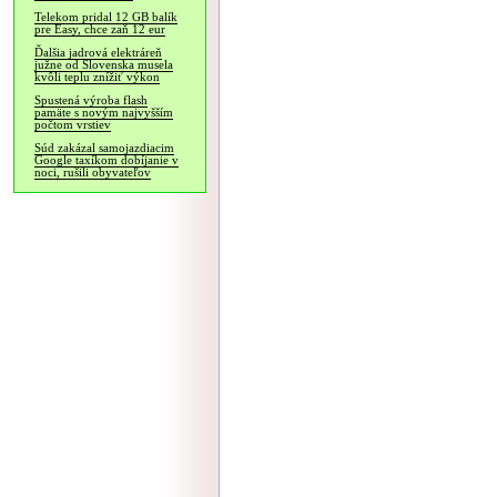
Telekom pridal 12 GB balík
pre Easy, chce zaň 12 eur
Ďalšia jadrová elektráreň
južne od Slovenska musela
kvôli teplu znížiť výkon
Spustená výroba flash
pamäte s novým najvyšším
počtom vrstiev
Súd zakázal samojazdiacim
Google taxíkom dobíjanie v
noci, rušili obyvateľov