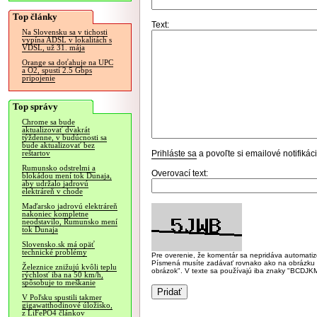
Top články
Text:
Na Slovensku sa v tichosti
vypína ADSL v lokalitách s
VDSL, už 31. mája
Orange sa doťahuje na UPC
a O2, spustí 2.5 Gbps
pripojenie
Top správy
Chrome sa bude
aktualizovať dvakrát
týždenne, v budúcnosti sa
bude aktualizovať bez
Prihláste sa
a povoľte si emailové notifiká
reštartov
Rumunsko odstrelmi a
Overovací text:
blokádou mení tok Dunaja,
aby udržalo jadrovú
elektráreň v chode
Maďarsko jadrovú elektráreň
nakoniec kompletne
neodstavilo, Rumunsko mení
tok Dunaja
Slovensko.sk má opäť
technické problémy
Pre overenie, že komentár sa nepridáva automatizov
Písmená musíte zadávať rovnako ako na obrázku veľk
Železnice znižujú kvôli teplu
obrázok". V texte sa používajú iba znaky "BC
rýchlosť iba na 50 km/h,
spôsobuje to meškanie
V Poľsku spustili takmer
gigawatthodinové úložisko,
z LiFePO4 článkov