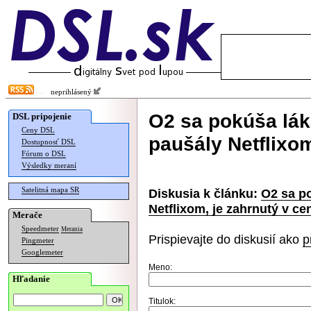
neprihlásený
O2 sa pokúša lák
DSL pripojenie
Ceny DSL
paušály Netflixom
Dostupnosť DSL
Fórum o DSL
Výsledky meraní
Satelitná mapa SR
Diskusia k článku:
O2 sa p
Netflixom, je zahrnutý v ce
Merače
Speedmeter
Merania
Prispievajte do diskusií ako
p
Pingmeter
Googlemeter
Meno:
Hľadanie
Titulok: