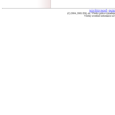
NÁVŠTEVNOSŤ
|
INZE
(C) 2004, 2005 DSL.sk | Všetky práva vyhradené
Všetky uvedené informácie sú b