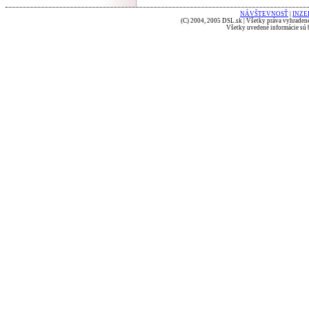
NÁVŠTEVNOSŤ
|
INZE
(C) 2004, 2005 DSL.sk | Všetky práva vyhradené
Všetky uvedené informácie sú b