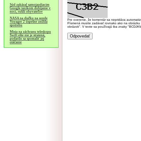
Súd zakázal samojazdiacim
Google taxíkom dobíjanie v
noci, rušili obyvateľov
NASA na diaľku na sonde
Pre overenie, že komentár sa nepridáva automatizov
Voyager 2 úspešne znížila
Písmená musíte zadávať rovnako ako na obrázku veľk
spotrebu
obrázok". V texte sa používajú iba znaky "BC
Misia na záchranu teleskopu
Swift ešte nie je stratená,
podarilo sa spomaliť jej
otáčanie