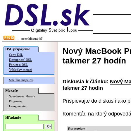
neprihlásený
Nový MacBook Pr
DSL pripojenie
Ceny DSL
takmer 27 hodín
Dostupnosť DSL
Fórum o DSL
Výsledky meraní
Satelitná mapa SR
Diskusia k článku:
Nový Ma
takmer 27 hodín
Merače
Speedmeter
Merania
Prispievajte do diskusií ako
p
Pingmeter
Googlemeter
Komentár, na ktorý odpovedá
Hľadanie
Re: neviem