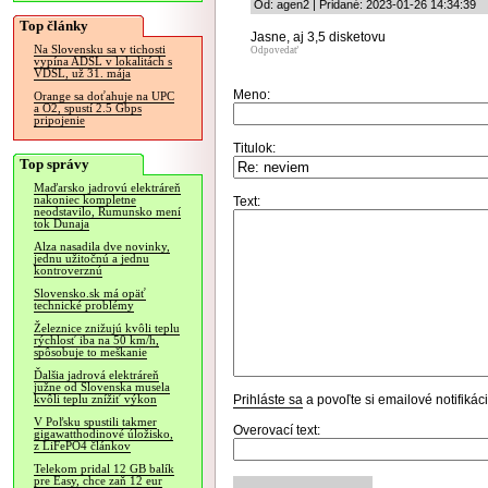
Od: agen2 | Pridané: 2023-01-26 14:34:39
Top články
Jasne, aj 3,5 disketovu
Na Slovensku sa v tichosti
Odpovedať
vypína ADSL v lokalitách s
VDSL, už 31. mája
Meno:
Orange sa doťahuje na UPC
a O2, spustí 2.5 Gbps
pripojenie
Titulok:
Top správy
Maďarsko jadrovú elektráreň
nakoniec kompletne
Text:
neodstavilo, Rumunsko mení
tok Dunaja
Alza nasadila dve novinky,
jednu užitočnú a jednu
kontroverznú
Slovensko.sk má opäť
technické problémy
Železnice znižujú kvôli teplu
rýchlosť iba na 50 km/h,
spôsobuje to meškanie
Ďalšia jadrová elektráreň
južne od Slovenska musela
Prihláste sa
a povoľte si emailové notifiká
kvôli teplu znížiť výkon
V Poľsku spustili takmer
Overovací text:
gigawatthodinové úložisko,
z LiFePO4 článkov
Telekom pridal 12 GB balík
pre Easy, chce zaň 12 eur