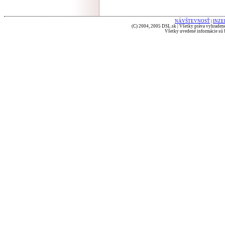
NÁVŠTEVNOSŤ
|
INZE
(C) 2004, 2005 DSL.sk | Všetky práva vyhradené
Všetky uvedené informácie sú b