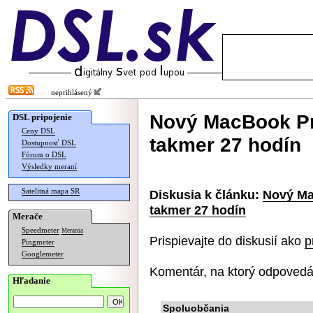
neprihlásený
Nový MacBook Pr
DSL pripojenie
Ceny DSL
takmer 27 hodín
Dostupnosť DSL
Fórum o DSL
Výsledky meraní
Satelitná mapa SR
Diskusia k článku:
Nový Ma
takmer 27 hodín
Merače
Speedmeter
Merania
Prispievajte do diskusií ako
p
Pingmeter
Googlemeter
Komentár, na ktorý odpovedá
Hľadanie
Spoluobčania