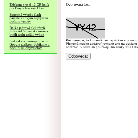
Overovací text:
Telekom pridal 12 GB balík
pre Easy, chce zaň 12 eur
Spustená výroba flash
pamäte s novým najvyšším
počtom vrstiev
Ďalšia jadrová elektráreň
južne od Slovenska musela
kvôli teplu znížiť výkon
Pre overenie, že komentár sa nepridáva automatizov
Súd zakázal samojazdiacim
Písmená musíte zadávať rovnako ako na obrázku veľk
Google taxíkom dobíjanie v
obrázok". V texte sa používajú iba znaky "BC
noci, rušili obyvateľov