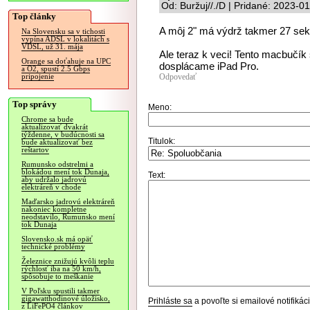
Od: Buržuj//./D | Pridané: 2023-0
Top články
A môj 2" má výdrž takmer 27 sek
Na Slovensku sa v tichosti
vypína ADSL v lokalitách s
VDSL, už 31. mája
Ale teraz k veci! Tento macbučík
Orange sa doťahuje na UPC
dosplácame iPad Pro.
a O2, spustí 2.5 Gbps
Odpovedať
pripojenie
Top správy
Meno:
Chrome sa bude
aktualizovať dvakrát
týždenne, v budúcnosti sa
Titulok:
bude aktualizovať bez
reštartov
Rumunsko odstrelmi a
blokádou mení tok Dunaja,
Text:
aby udržalo jadrovú
elektráreň v chode
Maďarsko jadrovú elektráreň
nakoniec kompletne
neodstavilo, Rumunsko mení
tok Dunaja
Slovensko.sk má opäť
technické problémy
Železnice znižujú kvôli teplu
rýchlosť iba na 50 km/h,
spôsobuje to meškanie
V Poľsku spustili takmer
gigawatthodinové úložisko,
Prihláste sa
a povoľte si emailové notifiká
z LiFePO4 článkov