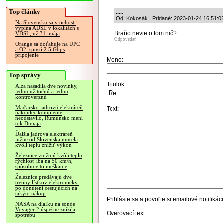
Top články
.....
Od: Kokosák | Pridané: 2023-01-24 16:51:0
Na Slovensku sa v tichosti
vypína ADSL v lokalitách s
Braňo nevie o tom nič?
VDSL, už 31. mája
Odpovedať
Orange sa doťahuje na UPC
a O2, spustí 2.5 Gbps
pripojenie
Meno:
Top správy
Titulok:
Alza nasadila dve novinky,
jednu užitočnú a jednu
kontroverznú
Maďarsko jadrovú elektráreň
Text:
nakoniec kompletne
neodstavilo, Rumunsko mení
tok Dunaja
Ďalšia jadrová elektráreň
južne od Slovenska musela
kvôli teplu znížiť výkon
Železnice znižujú kvôli teplu
rýchlosť iba na 50 km/h,
spôsobuje to meškanie
Železnice predávajú dve
tretiny lístkov elektronicky,
po donútení cestujúcich na
takýto nákup
Prihláste sa
a povoľte si emailové notifiká
NASA na diaľku na sonde
Voyager 2 úspešne znížila
Overovací text:
spotrebu