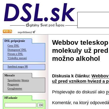
neprihlásený
Webbov teleskop 
DSL pripojenie
Ceny DSL
molekuly už pred
Dostupnosť DSL
Fórum o DSL
možno alkohol
Výsledky meraní
Satelitná mapa SR
Diskusia k článku:
Webbov 
Merače
už pred vznikom hviezd a p
Speedmeter
Merania
Pingmeter
Googlemeter
Prispievajte do diskusií ako
p
Hľadanie
Komentár, na ktorý odpovedá