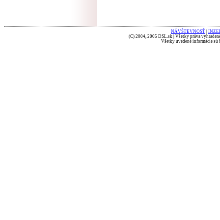
NÁVŠTEVNOSŤ
|
INZE
(C) 2004, 2005 DSL.sk | Všetky práva vyhradené
Všetky uvedené informácie sú b