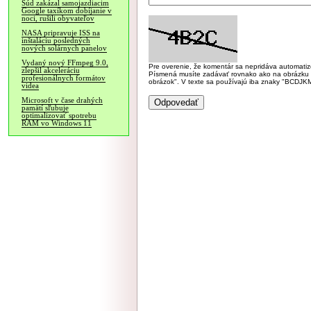
Súd zakázal samojazdiacim
Google taxíkom dobíjanie v
noci, rušili obyvateľov
NASA pripravuje ISS na
inštaláciu posledných
nových solárnych panelov
Vydaný nový FFmpeg 9.0,
Pre overenie, že komentár sa nepridáva automatizov
zlepšil akceleráciu
Písmená musíte zadávať rovnako ako na obrázku veľk
profesionálnych formátov
obrázok". V texte sa používajú iba znaky "BC
videa
Microsoft v čase drahých
pamätí sľubuje
optimalizovať spotrebu
RAM vo Windows 11