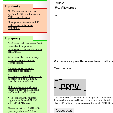
Titulok:
Top články
Na Slovensku sa v tichosti
vypína ADSL v lokalitách s
Text:
VDSL, už 31. mája
Orange sa doťahuje na UPC
a O2, spustí 2.5 Gbps
pripojenie
Top správy
Maďarsko jadrovú elektráreň
nakoniec kompletne
neodstavilo, Rumunsko mení
tok Dunaja
Alza nasadila dve novinky,
jednu užitočnú a jednu
Prihláste sa
a povoľte si emailové notifiká
kontroverznú
Slovensko.sk má opäť
Overovací text:
technické problémy
Železnice znižujú kvôli teplu
rýchlosť iba na 50 km/h,
spôsobuje to meškanie
Ďalšia jadrová elektráreň
južne od Slovenska musela
kvôli teplu znížiť výkon
Pre overenie, že komentár sa nepridáva automatizov
V Poľsku spustili takmer
Písmená musíte zadávať rovnako ako na obrázku veľk
gigawatthodinové úložisko,
obrázok". V texte sa používajú iba znaky "BC
z LiFePO4 článkov
Telekom pridal 12 GB balík
pre Easy, chce zaň 12 eur