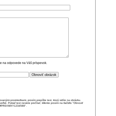
cie na odpovede na Váš príspevok.
anými prostriedkami, prosím prepíšte text, ktorý vidíte na obrázku.
é. Pokiaľ text neviete prečítať, kliknite prosím na tlačidlo "Obnoviť
DJKMPRSVWXY1234589".