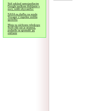
Súd zakázal samojazdiacim
Google taxíkom dobíjanie v
noci, rušili obyvateľov
NASA na diaľku na sonde
Voyager 2 úspešne znížila
spotrebu
Misia na záchranu teleskopu
Swift ešte nie je stratená,
podarilo sa spomaliť jej
otáčanie