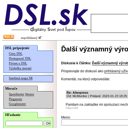
neprihlásený
Ďalší významný výr
DSL pripojenie
Ceny DSL
Dostupnosť DSL
Diskusia k článku:
Ďalší významný výrob
Fórum o DSL
Výsledky meraní
Prispievajte do diskusií ako
prihlásený užív
Satelitná mapa SR
Komentár, na ktorý odpovedáte:
Merače
Re: Aliexpress
Speedmeter
Merania
Od: McMurdoc | Pridané: 2023-01-23 18:25
Pingmeter
Googlemeter
Pamtam na zakladke mi spoluziaci nechc
Odpovedať
Hľadanie
Meno: