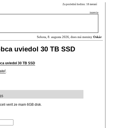
Za poslednú hodinu: 18 meraní
inzercia
Sobota, 8. augusta 2026, dnes má meniny
Oskár
obca uviedol 30 TB SSD
ca uviedol 30 TB SSD
ateľ
.
:15
eli verit ze mam 6GB disk.