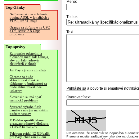
Meno:
Top články
Na Slovensku sa v tichosti
Titulok:
vypína ADSL v lokalitách s
VDSL, už 31. mája
Orange sa doťahuje na UPC
a O2, spustí 2.5 Gbps
Text:
pripojenie
Top správy
Rumunsko odstrelmi a
blokádou mení tok Dunaja,
aby udržalo jadrovú
elektráreň v chode
Joj Play výrazne zdražuje
Chrome sa bude
aktualizovať dvakrát
týždenne, v budúcnosti sa
bude aktualizovať bez
Prihláste sa
a povoľte si emailové notifiká
reštartov
Overovací text:
Slovensko.sk má opäť
technické problémy
Spustená výroba flash
pamäte s novým najvyšším
počtom vrstiev
V Poľsku spustili takmer
gigawatthodinové úložisko,
z LiFePO4 článkov
Pre overenie, že komentár sa nepridáva automatizov
Telekom pridal 12 GB balík
Písmená musíte zadávať rovnako ako na obrázku veľk
pre Easy, chce zaň 12 eur