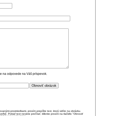
cie na odpovede na Váš príspevok.
anými prostriedkami, prosím prepíšte text, ktorý vidíte na obrázku.
é. Pokiaľ text neviete prečítať, kliknite prosím na tlačidlo "Obnoviť