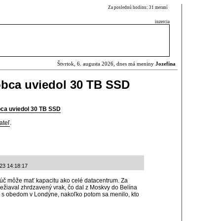
Za poslednú hodinu: 31 meraní
inzercia
Štvrtok, 6. augusta 2026, dnes má meniny
Jozefína
obca uviedol 30 TB SSD
ca uviedol 30 TB SSD
ateľ
.
-23 14:18:17
kľúč môže mať kapacitu ako celé datacentrum. Za
ežiaval zhrdzavený vrak, čo dal z Moskvy do Belína
j s obedom v Londýne, nakoľko potom sa menilo, kto