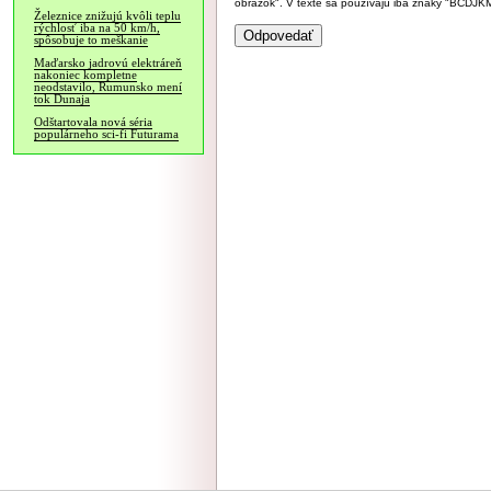
obrázok". V texte sa používajú iba znaky "BC
Železnice znižujú kvôli teplu
rýchlosť iba na 50 km/h,
spôsobuje to meškanie
Maďarsko jadrovú elektráreň
nakoniec kompletne
neodstavilo, Rumunsko mení
tok Dunaja
Odštartovala nová séria
populárneho sci-fi Futurama