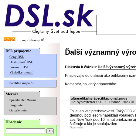
neprihlásený
Ďalší významný výr
DSL pripojenie
Ceny DSL
Dostupnosť DSL
Diskusia k článku:
Ďalší významný výrob
Fórum o DSL
Výsledky meraní
Prispievajte do diskusií ako
prihlásený užív
Satelitná mapa SR
Komentár, na ktorý odpovedáte:
Merače
ultraradikálny špecifikácionalizmus
Speedmeter
Merania
Od: syntaxterrorXXX,. X | Pridané: 2023-01
Pingmeter
Googlemeter
To je len vec predstavivosti. Taký 8GB 
dedinou pod lesom napríklad voľakedy l
cez New York pod 10 minút priekazne a
Hľadanie
šoféruje a kto je spolujazdec.
Odpovedať