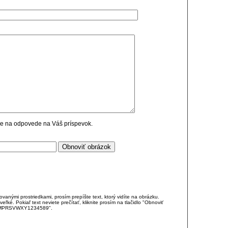
cie na odpovede na Váš príspevok.
anými prostriedkami, prosím prepíšte text, ktorý vidíte na obrázku.
é. Pokiaľ text neviete prečítať, kliknite prosím na tlačidlo "Obnoviť
DJKMPRSVWXY1234589".