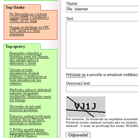
Titulok:
Top články
Na Slovensku sa v tichosti
vypína ADSL v lokalitách s
Text:
VDSL, už 31. mája
Orange sa doťahuje na UPC
a O2, spustí 2.5 Gbps
pripojenie
Top správy
Rumunsko odstrelmi a
blokádou mení tok Dunaja,
aby udržalo jadrovú
elektráreň v chode
Chrome sa bude
aktualizovať dvakrát
Prihláste sa
a povoľte si emailové notifiká
týždenne, v budúcnosti sa
bude aktualizovať bez
Overovací text:
reštartov
Maďarsko jadrovú elektráreň
nakoniec kompletne
neodstavilo, Rumunsko mení
tok Dunaja
Slovensko.sk má opäť
technické problémy
Železnice znižujú kvôli teplu
Pre overenie, že komentár sa nepridáva automatizov
rýchlosť iba na 50 km/h,
Písmená musíte zadávať rovnako ako na obrázku veľk
spôsobuje to meškanie
obrázok". V texte sa používajú iba znaky "BC
V Poľsku spustili takmer
gigawatthodinové úložisko,
z LiFePO4 článkov