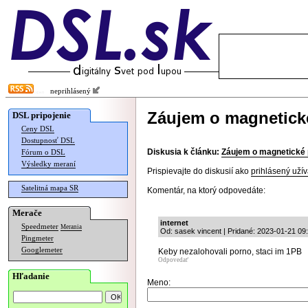
neprihlásený
Záujem o magnetick
DSL pripojenie
Ceny DSL
Dostupnosť DSL
Diskusia k článku:
Záujem o magnetické 
Fórum o DSL
Výsledky meraní
Prispievajte do diskusií ako
prihlásený užív
Satelitná mapa SR
Komentár, na ktorý odpovedáte:
Merače
internet
Speedmeter
Merania
Od: sasek vincent | Pridané: 2023-01-21 09
Pingmeter
Googlemeter
Keby nezalohovali porno, staci im 1PB
Odpovedať
Hľadanie
Meno: