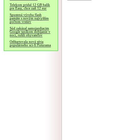
Telekom pridal 12 GB balík
pre Easy, chce zaň 12 eur
Spustená výroba flash
pamäte s novým najvyšším
počtom vrstiev
Súd zakázal samojazdiacim
Google taxíkom dobíjanie v
noci, rušili obyvateľov
Odštartovala nová séria
populárneho sci-fi Futurama