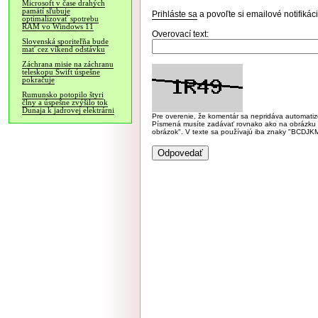
Microsoft v čase drahých
pamätí sľubuje
Prihláste sa
a povoľte si emailové notifiká
optimalizovať spotrebu
RAM vo Windows 11
Overovací text:
Slovenská sporiteľňa bude
mať cez víkend odstávku
Záchrana misie na záchranu
teleskopu Swift úspešne
pokračuje
Rumunsko potopilo štyri
člny a úspešne zvýšilo tok
Dunaja k jadrovej elektrárni
Pre overenie, že komentár sa nepridáva automatizov
Písmená musíte zadávať rovnako ako na obrázku veľk
obrázok". V texte sa používajú iba znaky "BC