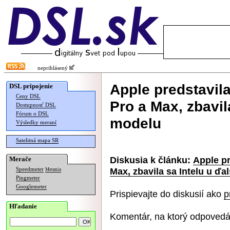
neprihlásený
Apple predstavil
DSL pripojenie
Ceny DSL
Pro a Max, zbavil
Dostupnosť DSL
Fórum o DSL
modelu
Výsledky meraní
Satelitná mapa SR
Diskusia k článku:
Apple pr
Merače
Max, zbavila sa Intelu u ď
Speedmeter
Merania
Pingmeter
Googlemeter
Prispievajte do diskusií ako
p
Hľadanie
Komentár, na ktorý odpovedá