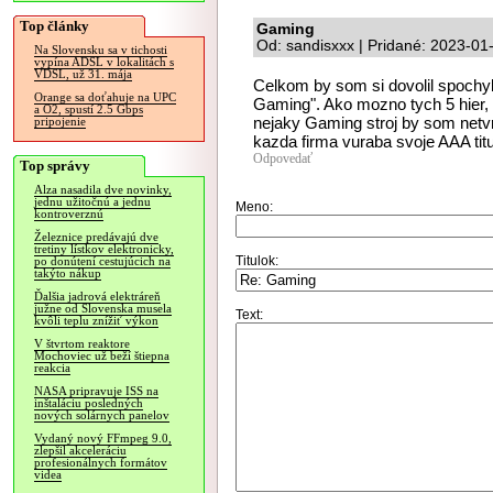
Top články
Gaming
Od: sandisxxx | Pridané: 2023-01
Na Slovensku sa v tichosti
vypína ADSL v lokalitách s
VDSL, už 31. mája
Celkom by som si dovolil spochybn
Orange sa doťahuje na UPC
Gaming". Ako mozno tych 5 hier, c
a O2, spustí 2.5 Gbps
nejaky Gaming stroj by som netvr
pripojenie
kazda firma vuraba svoje AAA titu
Odpovedať
Top správy
Alza nasadila dve novinky,
jednu užitočnú a jednu
Meno:
kontroverznú
Železnice predávajú dve
tretiny lístkov elektronicky,
Titulok:
po donútení cestujúcich na
takýto nákup
Ďalšia jadrová elektráreň
južne od Slovenska musela
Text:
kvôli teplu znížiť výkon
V štvrtom reaktore
Mochoviec už beží štiepna
reakcia
NASA pripravuje ISS na
inštaláciu posledných
nových solárnych panelov
Vydaný nový FFmpeg 9.0,
zlepšil akceleráciu
profesionálnych formátov
videa