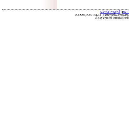
NÁVŠTEVNOSŤ
|
INZE
(C) 2004, 2005 DSL.sk | Všetky práva vyhradené
Všetky uvedené informácie sú b