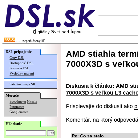
neprihlásený
AMD stiahla term
DSL pripojenie
Ceny DSL
7000X3D s veľko
Dostupnosť DSL
Fórum o DSL
Výsledky meraní
Satelitná mapa SR
Diskusia k článku:
AMD sti
7000X3D s veľkou L3 cach
Merače
Speedmeter
Merania
Prispievajte do diskusií ako
p
Pingmeter
Googlemeter
Komentár, na ktorý odpovedá
Hľadanie
Re: Co sa stalo