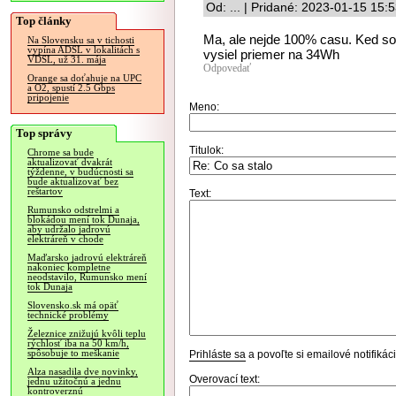
Od: ... | Pridané: 2023-01-15 15:
Top články
Ma, ale nejde 100% casu. Ked so
Na Slovensku sa v tichosti
vypína ADSL v lokalitách s
vysiel priemer na 34Wh
VDSL, už 31. mája
Odpovedať
Orange sa doťahuje na UPC
a O2, spustí 2.5 Gbps
pripojenie
Meno:
Top správy
Titulok:
Chrome sa bude
aktualizovať dvakrát
týždenne, v budúcnosti sa
bude aktualizovať bez
reštartov
Text:
Rumunsko odstrelmi a
blokádou mení tok Dunaja,
aby udržalo jadrovú
elektráreň v chode
Maďarsko jadrovú elektráreň
nakoniec kompletne
neodstavilo, Rumunsko mení
tok Dunaja
Slovensko.sk má opäť
technické problémy
Železnice znižujú kvôli teplu
rýchlosť iba na 50 km/h,
spôsobuje to meškanie
Prihláste sa
a povoľte si emailové notifiká
Alza nasadila dve novinky,
Overovací text:
jednu užitočnú a jednu
kontroverznú