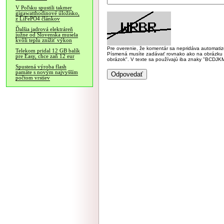
V Poľsku spustili takmer
gigawatthodinové úložisko,
z LiFePO4 článkov
Ďalšia jadrová elektráreň
južne od Slovenska musela
kvôli teplu znížiť výkon
Pre overenie, že komentár sa nepridáva automatizov
Telekom pridal 12 GB balík
Písmená musíte zadávať rovnako ako na obrázku veľk
pre Easy, chce zaň 12 eur
obrázok". V texte sa používajú iba znaky "BC
Spustená výroba flash
pamäte s novým najvyšším
počtom vrstiev