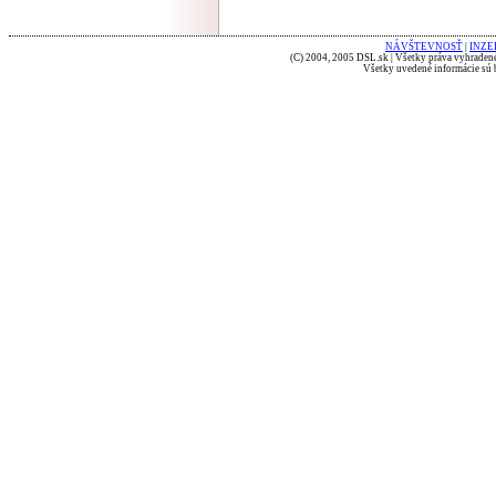
NÁVŠTEVNOSŤ
|
INZE
(C) 2004, 2005 DSL.sk | Všetky práva vyhradené
Všetky uvedené informácie sú b