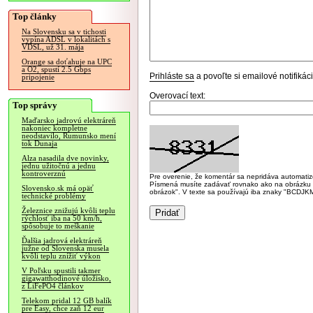
Top články
Na Slovensku sa v tichosti
vypína ADSL v lokalitách s
VDSL, už 31. mája
Orange sa doťahuje na UPC
a O2, spustí 2.5 Gbps
Prihláste sa
a povoľte si emailové notifiká
pripojenie
Overovací text:
Top správy
Maďarsko jadrovú elektráreň
nakoniec kompletne
neodstavilo, Rumunsko mení
tok Dunaja
Alza nasadila dve novinky,
jednu užitočnú a jednu
kontroverznú
Pre overenie, že komentár sa nepridáva automatizov
Písmená musíte zadávať rovnako ako na obrázku veľk
Slovensko.sk má opäť
obrázok". V texte sa používajú iba znaky "BC
technické problémy
Železnice znižujú kvôli teplu
rýchlosť iba na 50 km/h,
spôsobuje to meškanie
Ďalšia jadrová elektráreň
južne od Slovenska musela
kvôli teplu znížiť výkon
V Poľsku spustili takmer
gigawatthodinové úložisko,
z LiFePO4 článkov
Telekom pridal 12 GB balík
pre Easy, chce zaň 12 eur