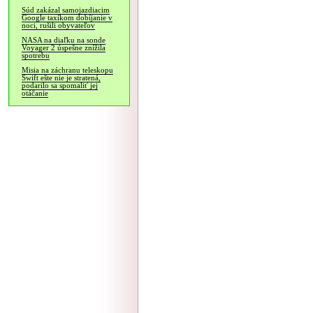
Súd zakázal samojazdiacim
Google taxíkom dobíjanie v
noci, rušili obyvateľov
NASA na diaľku na sonde
Voyager 2 úspešne znížila
spotrebu
Misia na záchranu teleskopu
Swift ešte nie je stratená,
podarilo sa spomaliť jej
otáčanie