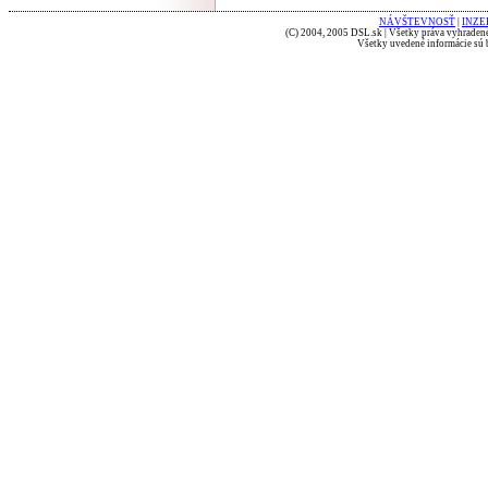
NÁVŠTEVNOSŤ
|
INZE
(C) 2004, 2005 DSL.sk | Všetky práva vyhradené
Všetky uvedené informácie sú b