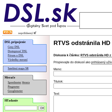
neprihlásený
RTVS odstránila HD 
DSL pripojenie
Ceny DSL
Dostupnosť DSL
Diskusia k článku:
RTVS odstránila HD z 
Fórum o DSL
Výsledky meraní
Prispievajte do diskusií ako
prihlásený užív
Satelitná mapa SR
Meno:
Merače
Titulok:
Speedmeter
Merania
Pingmeter
Googlemeter
Text:
Hľadanie