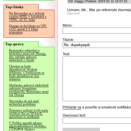
Od: miggg | Pridané: 2023-01-11 15:07:10
Top články
Uzivam, dik... Btw. po referende zlacnej
Na Slovensku sa v tichosti
Odpovedať
vypína ADSL v lokalitách s
VDSL, už 31. mája
Meno:
Orange sa doťahuje na UPC
a O2, spustí 2.5 Gbps
pripojenie
Titulok:
Top správy
Rumunsko odstrelmi a
blokádou mení tok Dunaja,
Text:
aby udržalo jadrovú
elektráreň v chode
Chrome sa bude
aktualizovať dvakrát
týždenne, v budúcnosti sa
bude aktualizovať bez
reštartov
Maďarsko jadrovú elektráreň
nakoniec kompletne
neodstavilo, Rumunsko mení
tok Dunaja
Slovensko.sk má opäť
technické problémy
Prihláste sa
a povoľte si emailové notifiká
Železnice znižujú kvôli teplu
rýchlosť iba na 50 km/h,
Overovací text:
spôsobuje to meškanie
V Poľsku spustili takmer
gigawatthodinové úložisko,
z LiFePO4 článkov