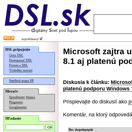
neprihlásený
Microsoft zajtra
DSL pripojenie
Ceny DSL
8.1 aj platenú p
Dostupnosť DSL
Fórum o DSL
Výsledky meraní
Satelitná mapa SR
Diskusia k článku:
Microsof
platenú podporu Windows 
Merače
Speedmeter
Merania
Prispievajte do diskusií ako
p
Pingmeter
Googlemeter
Komentár, na ktorý odpovedá
Hľadanie
Re: dupekpepik