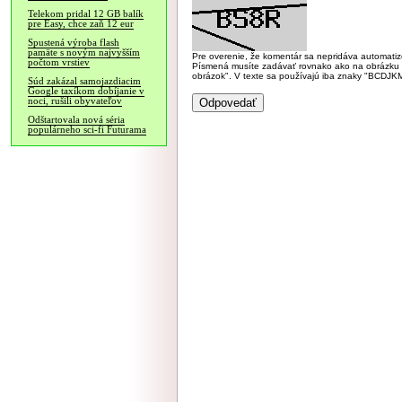
Telekom pridal 12 GB balík
pre Easy, chce zaň 12 eur
Spustená výroba flash
pamäte s novým najvyšším
Pre overenie, že komentár sa nepridáva automatizov
počtom vrstiev
Písmená musíte zadávať rovnako ako na obrázku veľk
obrázok". V texte sa používajú iba znaky "BC
Súd zakázal samojazdiacim
Google taxíkom dobíjanie v
noci, rušili obyvateľov
Odštartovala nová séria
populárneho sci-fi Futurama