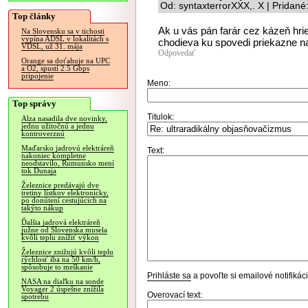
Od: syntaxterrorXXX,. X | Pridan
Top články
Ak u vás pán farár cez kázeň hri
Na Slovensku sa v tichosti
vypína ADSL v lokalitách s
chodieva ku spovedi priekazne na
VDSL, už 31. mája
Odpovedať
Orange sa doťahuje na UPC
a O2, spustí 2.5 Gbps
pripojenie
Meno:
Top správy
Titulok:
Alza nasadila dve novinky,
jednu užitočnú a jednu
kontroverznú
Maďarsko jadrovú elektráreň
Text:
nakoniec kompletne
neodstavilo, Rumunsko mení
tok Dunaja
Železnice predávajú dve
tretiny lístkov elektronicky,
po donútení cestujúcich na
takýto nákup
Ďalšia jadrová elektráreň
južne od Slovenska musela
kvôli teplu znížiť výkon
Železnice znižujú kvôli teplu
rýchlosť iba na 50 km/h,
spôsobuje to meškanie
Prihláste sa
a povoľte si emailové notifiká
NASA na diaľku na sonde
Voyager 2 úspešne znížila
Overovací text:
spotrebu