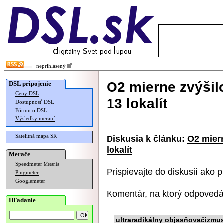
neprihlásený
O2 mierne zvýšilo
DSL pripojenie
Ceny DSL
13 lokalít
Dostupnosť DSL
Fórum o DSL
Výsledky meraní
Satelitná mapa SR
Diskusia k článku:
O2 miern
lokalít
Merače
Speedmeter
Merania
Prispievajte do diskusií ako
p
Pingmeter
Googlemeter
Komentár, na ktorý odpovedá
Hľadanie
ultraradikálny objasňovačizmu