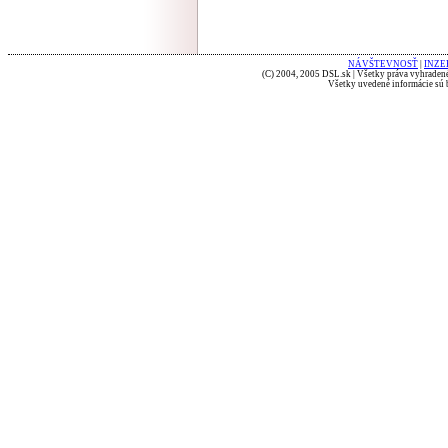
NÁVŠTEVNOSŤ
|
INZE
(C) 2004, 2005 DSL.sk | Všetky práva vyhradené
Všetky uvedené informácie sú b