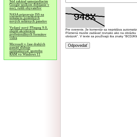
Súd zakázal samojazdiacim
Google taxíkom dobíjanie v
noci, rušili obyvateľov
NASA pripravuje ISS na
inštaláciu posledných
nových solárnych panelov
Vydaný nový FFmpeg 9.0,
Pre overenie, že komentár sa nepridáva automatizov
zlepšil akceleráciu
Písmená musíte zadávať rovnako ako na obrázku veľk
profesionálnych formátov
obrázok". V texte sa používajú iba znaky "BC
videa
Microsoft v čase drahých
pamätí sľubuje
optimalizovať spotrebu
RAM vo Windows 11