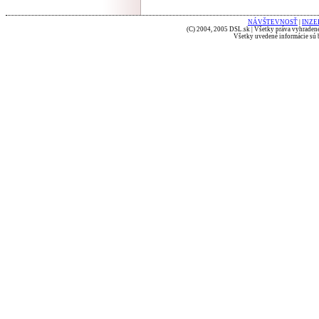
NÁVŠTEVNOSŤ
|
INZE
(C) 2004, 2005 DSL.sk | Všetky práva vyhradené
Všetky uvedené informácie sú b