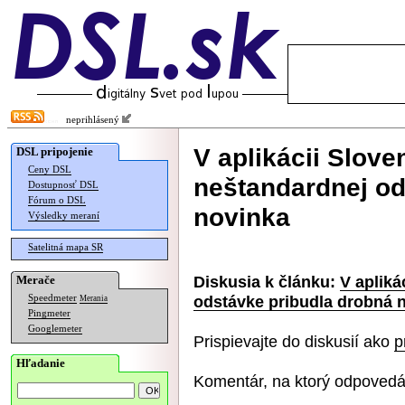
neprihlásený
V aplikácii Slov
DSL pripojenie
Ceny DSL
neštandardnej od
Dostupnosť DSL
Fórum o DSL
novinka
Výsledky meraní
Satelitná mapa SR
Diskusia k článku:
V apliká
Merače
odstávke pribudla drobná 
Speedmeter
Merania
Pingmeter
Googlemeter
Prispievajte do diskusií ako
p
Hľadanie
Komentár, na ktorý odpovedá