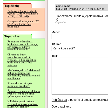
Top články
a kde sedí?
Od: Judit | Pridané: 2022-12-19 13:58:09
Na Slovensku sa v tichosti
vypína ADSL v lokalitách s
Blahoželáme Judite a jej eletrikárovi - o
VDSL, už 31. mája
:-)
Orange sa doťahuje na UPC
Odpovedať
a O2, spustí 2.5 Gbps
pripojenie
Meno:
Top správy
Rumunsko odstrelmi a
Titulok:
blokádou mení tok Dunaja,
aby udržalo jadrovú
elektráreň v chode
Chrome sa bude
Text:
aktualizovať dvakrát
týždenne, v budúcnosti sa
bude aktualizovať bez
reštartov
Maďarsko jadrovú elektráreň
nakoniec kompletne
neodstavilo, Rumunsko mení
tok Dunaja
Slovensko.sk má opäť
technické problémy
Železnice znižujú kvôli teplu
rýchlosť iba na 50 km/h,
spôsobuje to meškanie
Prihláste sa
a povoľte si emailové notifiká
V Poľsku spustili takmer
gigawatthodinové úložisko,
Overovací text:
z LiFePO4 článkov