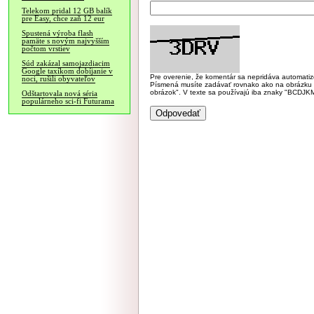
Telekom pridal 12 GB balík
pre Easy, chce zaň 12 eur
Spustená výroba flash
pamäte s novým najvyšším
počtom vrstiev
Súd zakázal samojazdiacim
Google taxíkom dobíjanie v
Pre overenie, že komentár sa nepridáva automatizov
noci, rušili obyvateľov
Písmená musíte zadávať rovnako ako na obrázku veľk
obrázok". V texte sa používajú iba znaky "BC
Odštartovala nová séria
populárneho sci-fi Futurama