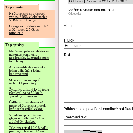
Od: Borat | Pridané: 2022-12-11 12:36:05
Top články
Možno rovnako ako mikrotiku.
Na Slovensku sa v tichosti
Odpovedať
vypína ADSL v lokalitách s
VDSL, už 31. mája
Meno:
Orange sa doťahuje na UPC
a O2, spustí 2.5 Gbps
pripojenie
Titulok:
Top správy
Maďarsko jadrovú elektráreň
nakoniec kompletne
Text:
neodstavilo, Rumunsko mení
tok Dunaja
Alza nasadila dve novinky,
jednu užitočnú a jednu
kontroverznú
Slovensko.sk má opäť
technické problémy
Železnice znižujú kvôli teplu
rýchlosť iba na 50 km/h,
spôsobuje to meškanie
Ďalšia jadrová elektráreň
južne od Slovenska musela
Prihláste sa
a povoľte si emailové notifiká
kvôli teplu znížiť výkon
V Poľsku spustili takmer
Overovací text:
gigawatthodinové úložisko,
z LiFePO4 článkov
Telekom pridal 12 GB balík
pre Easy, chce zaň 12 eur