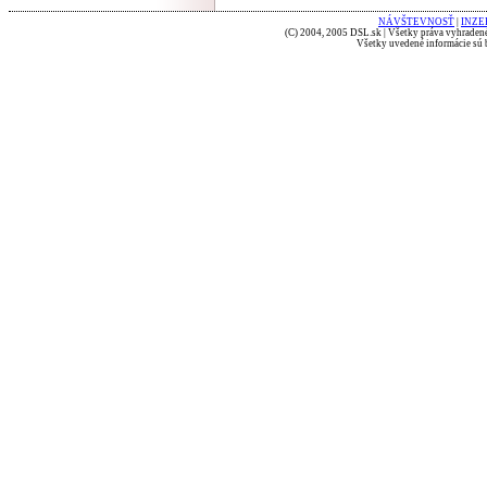
NÁVŠTEVNOSŤ
|
INZE
(C) 2004, 2005 DSL.sk | Všetky práva vyhradené
Všetky uvedené informácie sú b