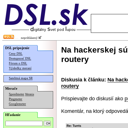
neprihlásený
Na hackerskej sú
DSL pripojenie
Ceny DSL
routery
Dostupnosť DSL
Fórum o DSL
Výsledky meraní
Satelitná mapa SR
Diskusia k článku:
Na hacke
routery
Merače
Speedmeter
Merania
Prispievajte do diskusií ako
p
Pingmeter
Googlemeter
Komentár, na ktorý odpovedá
Hľadanie
Re: Turris