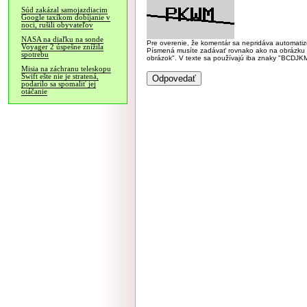
Súd zakázal samojazdiacim
Google taxíkom dobíjanie v
noci, rušili obyvateľov
NASA na diaľku na sonde
Pre overenie, že komentár sa nepridáva automatizov
Voyager 2 úspešne znížila
Písmená musíte zadávať rovnako ako na obrázku veľk
spotrebu
obrázok". V texte sa používajú iba znaky "BC
Misia na záchranu teleskopu
Swift ešte nie je stratená,
podarilo sa spomaliť jej
otáčanie