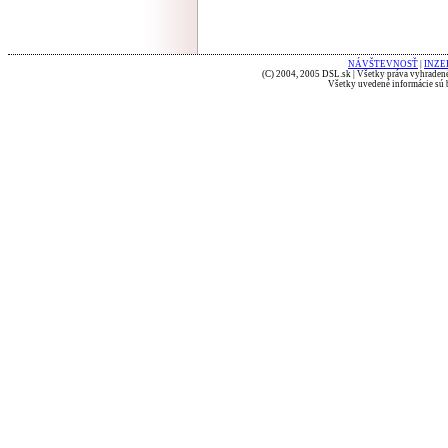
NÁVŠTEVNOSŤ
|
INZE
(C) 2004, 2005 DSL.sk | Všetky práva vyhradené
Všetky uvedené informácie sú b