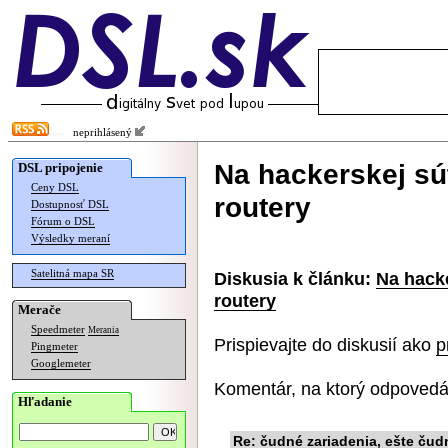
neprihlásený
Na hackerskej sú
DSL pripojenie
Ceny DSL
routery
Dostupnosť DSL
Fórum o DSL
Výsledky meraní
Satelitná mapa SR
Diskusia k článku:
Na hacke
routery
Merače
Speedmeter
Merania
Prispievajte do diskusií ako
p
Pingmeter
Googlemeter
Komentár, na ktorý odpovedá
Hľadanie
Re: čudné zariadenia, ešte čudn