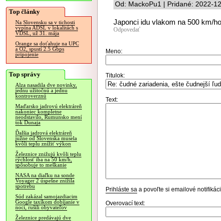
Od: MackoPu1 | Pridané: 2022-12
Top články
Japonci idu vlakom na 500 km/hod.
Na Slovensku sa v tichosti
vypína ADSL v lokalitách s
Odpovedať
VDSL, už 31. mája
Orange sa doťahuje na UPC
a O2, spustí 2.5 Gbps
Meno:
pripojenie
Top správy
Titulok:
Alza nasadila dve novinky,
jednu užitočnú a jednu
kontroverznú
Text:
Maďarsko jadrovú elektráreň
nakoniec kompletne
neodstavilo, Rumunsko mení
tok Dunaja
Ďalšia jadrová elektráreň
južne od Slovenska musela
kvôli teplu znížiť výkon
Železnice znižujú kvôli teplu
rýchlosť iba na 50 km/h,
spôsobuje to meškanie
NASA na diaľku na sonde
Voyager 2 úspešne znížila
spotrebu
Prihláste sa
a povoľte si emailové notifiká
Súd zakázal samojazdiacim
Google taxíkom dobíjanie v
Overovací text:
noci, rušili obyvateľov
Železnice predávajú dve