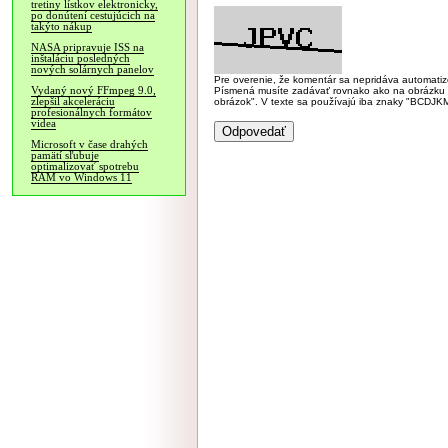
tretiny lístkov elektronicky,
po donútení cestujúcich na
takýto nákup
NASA pripravuje ISS na
inštaláciu posledných
nových solárnych panelov
Pre overenie, že komentár sa nepridáva automatizov
Vydaný nový FFmpeg 9.0,
Písmená musíte zadávať rovnako ako na obrázku veľk
zlepšil akceleráciu
obrázok". V texte sa používajú iba znaky "BC
profesionálnych formátov
videa
Microsoft v čase drahých
pamätí sľubuje
optimalizovať spotrebu
RAM vo Windows 11