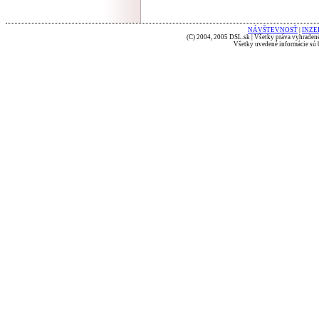
NÁVŠTEVNOSŤ
|
INZE
(C) 2004, 2005 DSL.sk | Všetky práva vyhradené
Všetky uvedené informácie sú b