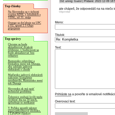
Od: unreg: Guest | Pridané: 2022-12-09 18:
Top články
ale chápeš, že odpovedáš na na niečo in
Na Slovensku sa v tichosti
Odpovedať
vypína ADSL v lokalitách s
VDSL, už 31. mája
Meno:
Orange sa doťahuje na UPC
a O2, spustí 2.5 Gbps
pripojenie
Titulok:
Top správy
Chrome sa bude
aktualizovať dvakrát
Text:
týždenne, v budúcnosti sa
bude aktualizovať bez
reštartov
Rumunsko odstrelmi a
blokádou mení tok Dunaja,
aby udržalo jadrovú
elektráreň v chode
Maďarsko jadrovú elektráreň
nakoniec kompletne
neodstavilo, Rumunsko mení
tok Dunaja
Slovensko.sk má opäť
technické problémy
Prihláste sa
a povoľte si emailové notifiká
Železnice znižujú kvôli teplu
rýchlosť iba na 50 km/h,
Overovací text:
spôsobuje to meškanie
V Poľsku spustili takmer
gigawatthodinové úložisko,
z LiFePO4 článkov