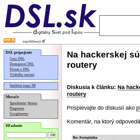
neprihlásený
Na hackerskej sú
DSL pripojenie
Ceny DSL
routery
Dostupnosť DSL
Fórum o DSL
Výsledky meraní
Satelitná mapa SR
Diskusia k článku:
Na hacke
routery
Merače
Speedmeter
Merania
Prispievajte do diskusií ako
p
Pingmeter
Googlemeter
Komentár, na ktorý odpovedá
Hľadanie
Re: Kompletka