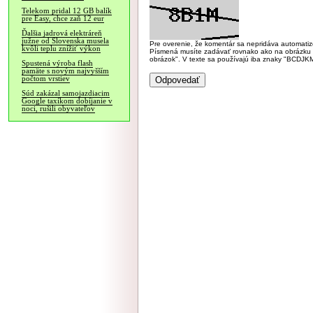
Telekom pridal 12 GB balík
pre Easy, chce zaň 12 eur
Ďalšia jadrová elektráreň
južne od Slovenska musela
Pre overenie, že komentár sa nepridáva automatizov
kvôli teplu znížiť výkon
Písmená musíte zadávať rovnako ako na obrázku veľk
obrázok". V texte sa používajú iba znaky "BC
Spustená výroba flash
pamäte s novým najvyšším
počtom vrstiev
Súd zakázal samojazdiacim
Google taxíkom dobíjanie v
noci, rušili obyvateľov