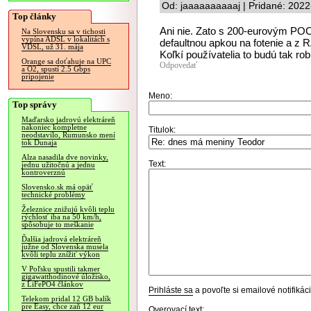
Od: jaaaaaaaaaaj | Pridané: 2022
Top články
Ani nie. Zato s 200-eurovým POCO
Na Slovensku sa v tichosti
vypína ADSL v lokalitách s
defaultnou apkou na fotenie a z 
VDSL, už 31. mája
Koľkí používatelia to budú tak rob
Orange sa doťahuje na UPC
Odpovedať
a O2, spustí 2.5 Gbps
pripojenie
Meno:
Top správy
Maďarsko jadrovú elektráreň
nakoniec kompletne
Titulok:
neodstavilo, Rumunsko mení
tok Dunaja
Alza nasadila dve novinky,
Text:
jednu užitočnú a jednu
kontroverznú
Slovensko.sk má opäť
technické problémy
Železnice znižujú kvôli teplu
rýchlosť iba na 50 km/h,
spôsobuje to meškanie
Ďalšia jadrová elektráreň
južne od Slovenska musela
kvôli teplu znížiť výkon
V Poľsku spustili takmer
gigawatthodinové úložisko,
z LiFePO4 článkov
Prihláste sa
a povoľte si emailové notifiká
Telekom pridal 12 GB balík
pre Easy, chce zaň 12 eur
Overovací text: