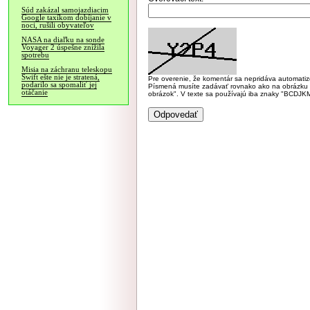
Súd zakázal samojazdiacim
Google taxíkom dobíjanie v
noci, rušili obyvateľov
NASA na diaľku na sonde
Voyager 2 úspešne znížila
spotrebu
Misia na záchranu teleskopu
Swift ešte nie je stratená,
Pre overenie, že komentár sa nepridáva automatizov
podarilo sa spomaliť jej
Písmená musíte zadávať rovnako ako na obrázku veľk
otáčanie
obrázok". V texte sa používajú iba znaky "BC