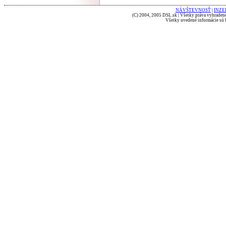
NÁVŠTEVNOSŤ
|
INZE
(C) 2004, 2005 DSL.sk | Všetky práva vyhradené
Všetky uvedené informácie sú b