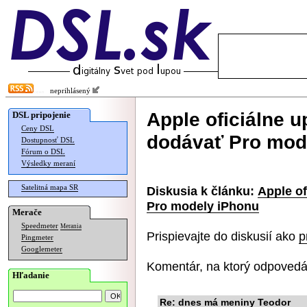
neprihlásený
Apple oficiálne u
DSL pripojenie
Ceny DSL
dodávať Pro mod
Dostupnosť DSL
Fórum o DSL
Výsledky meraní
Satelitná mapa SR
Diskusia k článku:
Apple of
Pro modely iPhonu
Merače
Speedmeter
Merania
Prispievajte do diskusií ako
p
Pingmeter
Googlemeter
Komentár, na ktorý odpovedá
Hľadanie
Re: dnes má meniny Teodor