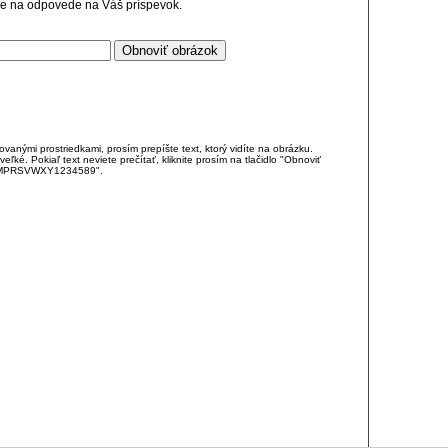
cie na odpovede na Váš príspevok.
anými prostriedkami, prosím prepíšte text, ktorý vidíte na obrázku.
é. Pokiaľ text neviete prečítať, kliknite prosím na tlačidlo "Obnoviť
DJKMPRSVWXY1234589".