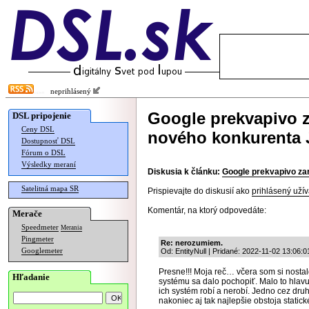
neprihlásený
Google prekvapivo z
DSL pripojenie
Ceny DSL
nového konkurenta
Dostupnosť DSL
Fórum o DSL
Výsledky meraní
Diskusia k článku:
Google prekvapivo za
Satelitná mapa SR
Prispievajte do diskusií ako
prihlásený užív
Komentár, na ktorý odpovedáte:
Merače
Speedmeter
Merania
Pingmeter
Re: nerozumiem.
Googlemeter
Od: EntityNull | Pridané: 2022-11-02 13:06:0
Presne!!! Moja reč… včera som si nostal
Hľadanie
systému sa dalo pochopiť. Malo to hlavu 
ich systém robí a nerobí. Jedno cez druh
nakoniec aj tak najlepšie obstoja stati