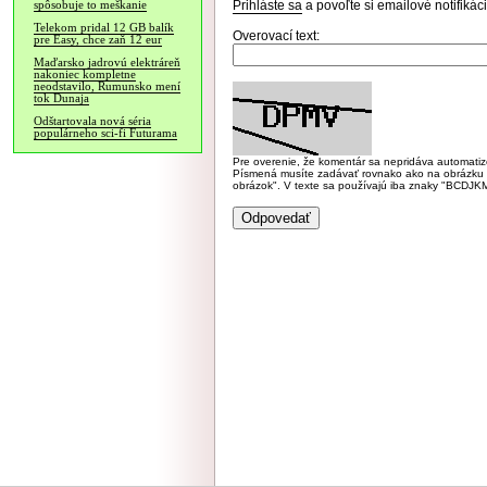
Prihláste sa
a povoľte si emailové notifiká
spôsobuje to meškanie
Telekom pridal 12 GB balík
Overovací text:
pre Easy, chce zaň 12 eur
Maďarsko jadrovú elektráreň
nakoniec kompletne
neodstavilo, Rumunsko mení
tok Dunaja
Odštartovala nová séria
populárneho sci-fi Futurama
Pre overenie, že komentár sa nepridáva automatizov
Písmená musíte zadávať rovnako ako na obrázku veľk
obrázok". V texte sa používajú iba znaky "BC