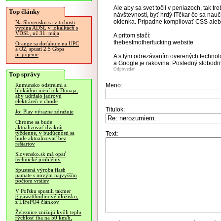
Ale aby sa svet točil v peniazoch, tak 
Top články
návštevnosti, byť hrdý ITčkar čo sa nauč
okienka. Prípadne kompilovať CSS ale
Na Slovensku sa v tichosti
vypína ADSL v lokalitách s
VDSL, už 31. mája
A pritom stačí:
thebestmotherfucking.website
Orange sa doťahuje na UPC
a O2, spustí 2.5 Gbps
pripojenie
A s tým odrezávaním overených technoló
a Google je rakovina. Posledný slobodný 
Odpovedať
Top správy
Meno:
Rumunsko odstrelmi a
blokádou mení tok Dunaja,
aby udržalo jadrovú
elektráreň v chode
Titulok:
Joj Play výrazne zdražuje
Chrome sa bude
aktualizovať dvakrát
týždenne, v budúcnosti sa
Text:
bude aktualizovať bez
reštartov
Slovensko.sk má opäť
technické problémy
Spustená výroba flash
pamäte s novým najvyšším
počtom vrstiev
V Poľsku spustili takmer
gigawatthodinové úložisko,
z LiFePO4 článkov
Železnice znižujú kvôli teplu
rýchlosť iba na 50 km/h,