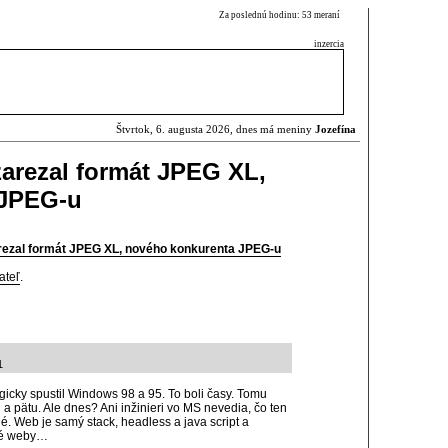
Za poslednú hodinu: 53 meraní
inzercia
Štvrtok, 6. augusta 2026, dnes má meniny
Jozefína
arezal formát JPEG XL,
 JPEG-u
rezal formát JPEG XL, nového konkurenta JPEG-u
ateľ
.
1
gicky spustil Windows 98 a 95. To boli časy. Tomu
a pätu. Ale dnes? Ani inžinieri vo MS nevedia, čo ten
é. Web je samý stack, headless a java script a
cké weby…