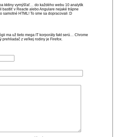
treba kktiny vymýšľať… do každého webu 10 analytík
il bastliť v Reacte alebo Angulare nejaké trápne
bo samotné HTML! To sme sa dopracovali :D
gii ma už tieto mega IT korporáty fakt serú… Chrome
prehliadač z veľkej rodiny je Firefox.